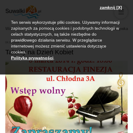
zamknij [X]
Ten serwis wykorzystuje pliki cookies. Używamy informacji
zapisanych za pomocą cookies i podobnych technologii w
Wiadomości
Sport
Biznes, rolnictwo
Kultura i rozrywka
celach statystycznych, są także niezbędne do
prawidłowego działania serwisu. W przeglądarce
04.03.2014
internetowej możesz zmienić ustawienia dotyczące
Talenty na Dzień Kobiet
cookies.
Polityka prywatności
.