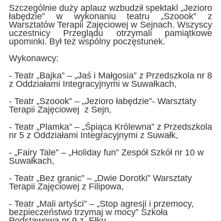
Szczególnie duży aplauz wzbudził spektakl „Jezioro
łabędzie” w wykonaniu teatru „Szoook” z
Warsztatów Terapii Zajęciowej w Sejnach. Wszyscy
uczestnicy Przeglądu otrzymali pamiątkowe
upominki. Był też wspólny poczęstunek.
Wykonawcy:
- Teatr „Bajka” – „Jaś i Małgosia” z Przedszkola nr 8
z Oddziałami Integracyjnymi w Suwałkach,
- Teatr „Szoook” – „Jezioro łabędzie”- Warsztaty
Terapii Zajęciowej z Sejn,
- Teatr „Plamka” – „Śpiąca Królewna” z Przedszkola
nr 5 z Oddziałami Integracyjnymi z Suwałk,
- „Fairy Tale” – „Holiday fun” Zespół Szkół nr 10 w
Suwałkach,
- Teatr „Bez granic” – „Dwie Dorotki” Warsztaty
Terapii Zajęciowej z Filipowa,
- Teatr „Mali artyści” – „Stop agresji i przemocy,
bezpieczeństwo trzymaj w mocy” Szkoła
Podstawowa nr 9 z Ełku,