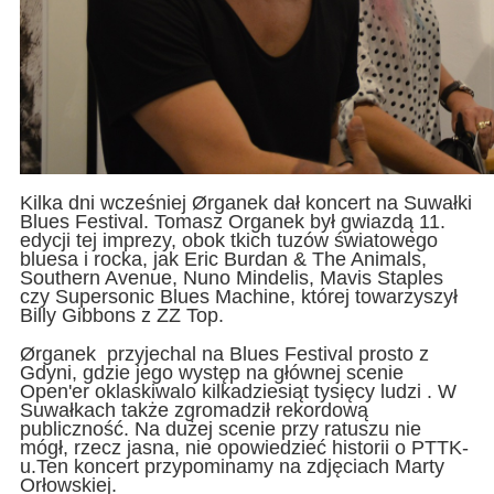
Kilka dni wcześniej Ørganek dał koncert na Suwałki
Blues Festival. Tomasz Organek był gwiazdą 11.
edycji tej imprezy, obok tkich tuzów światowego
bluesa i rocka, jak Eric Burdan & The Animals,
Southern Avenue, Nuno Mindelis, Mavis Staples
czy Supersonic Blues Machine, której towarzyszył
Billy Gibbons z ZZ Top.
Ørganek przyjechal na Blues Festival prosto z
Gdyni, gdzie jego występ na głównej scenie
Open'er oklaskiwalo kilkadziesiąt tysięcy ludzi . W
Suwałkach także zgromadził rekordową
publiczność. Na dużej scenie przy ratuszu nie
mógł, rzecz jasna, nie opowiedzieć historii o PTTK-
u.Ten koncert przypominamy na zdjęciach Marty
Orłowskiej.