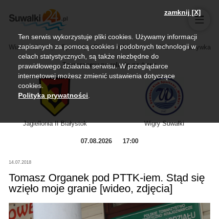
zamknij [X]
Ten serwis wykorzystuje pliki cookies. Używamy informacji
zapisanych za pomocą cookies i podobnych technologii w
Wiadomości
Sport
Biznes, rolnictwo
Kultura i rozrywka
celach statystycznych, są także niezbędne do
Zapraszamy na relację na żywo
prawidłowego działania serwisu. W przeglądarce
internetowej możesz zmienić ustawienia dotyczące
cookies.
Polityka prywatności
.
Jagiellonia II Białystok
Wigry Suwałki
07.08.2026
17:00
14.07.2018
Tomasz Organek pod PTTK-iem. Stąd się
wzięło moje granie [wideo, zdjęcia]