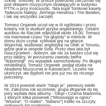
szkoły średniej. W drodze powrotnej zatrzymali się
pod sklepem muzycznym działającym w budynku
PTTK-u przy Kościuszki. Tata kupił Tomkowi kasety
Tadeusza Nalepy, Jimi'iego Hendrixa i The Beatles,
i tak się wszystko zaczęło.
Tomasz Organek uczył się w III ogólniaku i przez
kolejny rok w studium języka angielskiego. Ostatni
autobus do Raczek odjeżdżał około 19.00, Tomasz
nia marnował czasu "na głupoty" w mieście. W
domu dużo czytał, szlifowal grę na gitarze.
WyjechaŁ studiować anglistykę na UMK w Toruniu,
gdzie grał w zespole Sofa. Przez dwa lata był
nauczycielem - dobrym, ale nie za bardzo czuł się
przy tablicy. W porzuceniu zawodu belfra
"dopomógł" mu wypadek samochodowy. Po długiej
rehabilitacji, Tomasz Organek podjął studia na
Akademii Muzycznej w Katowicach. Uczelni nie
ukończył, ale dyplom nie jest już mu do niczego
potrzebny.
W 2014 powstał utwór "Głupi ja", pierwszy wielki
hit. Założona rok wcześniej grupa Ørganek do tej
pory wydała dwa albumy - Głupi i Czarna Madonna,
z których kilka piosenek ("Mississippi w ogniu",
"Wiosna", "O matko", "Italiano") trafiło na szczyty
radiowych list przebojów.