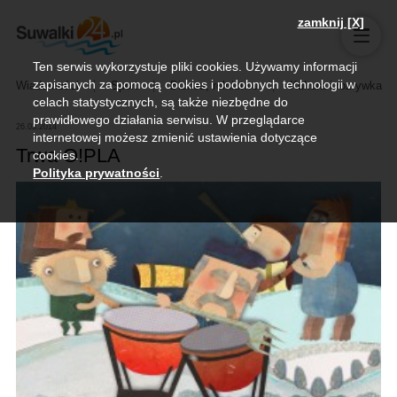
zamknij [X]
Ten serwis wykorzystuje pliki cookies. Używamy informacji
zapisanych za pomocą cookies i podobnych technologii w
Wiadomości
Sport
Biznes, rolnictwo
Kultura i rozrywka
celach statystycznych, są także niezbędne do
prawidłowego działania serwisu. W przeglądarce
26.03.2014
internetowej możesz zmienić ustawienia dotyczące
Trwa O!PLA
cookies.
Polityka prywatności
.