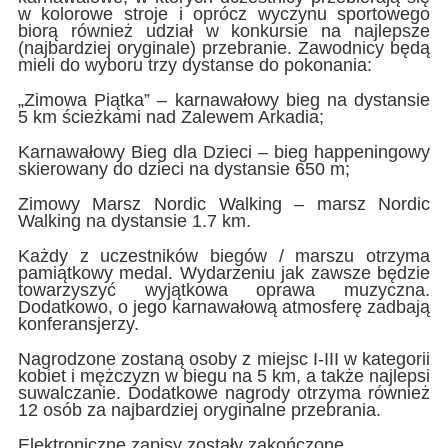
w kolorowe stroje i oprócz wyczynu sportowego
biorą również udział w konkursie na najlepsze
(najbardziej oryginale) przebranie. Zawodnicy będą
mieli do wyboru trzy dystanse do pokonania:
„Zimowa Piątka” – karnawałowy bieg na dystansie
5 km ścieżkami nad Zalewem Arkadia;
Karnawałowy Bieg dla Dzieci – bieg happeningowy
skierowany do dzieci na dystansie 650 m;
Zimowy Marsz Nordic Walking – marsz Nordic
Walking na dystansie 1.7 km.
Każdy z uczestników biegów / marszu otrzyma
pamiątkowy medal. Wydarzeniu jak zawsze będzie
towarzyszyć wyjątkowa oprawa muzyczna.
Dodatkowo, o jego karnawałową atmosferę zadbają
konferansjerzy.
Nagrodzone zostaną osoby z miejsc I-III w kategorii
kobiet i mężczyzn w biegu na 5 km, a także najlepsi
suwalczanie. Dodatkowe nagrody otrzyma również
12 osób za najbardziej oryginalne przebrania.
Elektroniczne zapisy zostały zakończone.