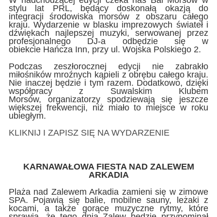
W nadchodzącej edycji czeka nas Bal Morsów w
stylu lat PRL, będący doskonałą okazją do
integracji środowiska morsów z obszaru całego
kraju. Wydarzenie w blasku imprezowych świateł i
dźwiękach najlepszej muzyki, serwowanej przez
profesjonalnego DJ-a odbędzie się w
obiekcie Hańcza Inn, przy ul. Wojska Polskiego 2.
Podczas zeszłorocznej edycji nie zabrakło
miłośników mroźnych kąpieli z obrębu całego kraju.
Nie inaczej będzie i tym razem. Dodatkowo, dzięki
współpracy z Suwalskim Klubem
Morsów, organizatorzy spodziewają się jeszcze
większej frekwencji, niż miało to miejsce w roku
ubiegłym.
KLIKNIJ I ZAPISZ SIĘ NA WYDARZENIE
KARNAWAŁOWA FIESTA NAD ZALEWEM
ARKADIA
Plaża nad Zalewem Arkadia zamieni się w zimowe
SPA. Pojawią się balie, mobilne sauny, leżaki z
kocami, a także gorące muzyczne rytmy, które
sprawią, że tego dnia Zalew będzie przypominał