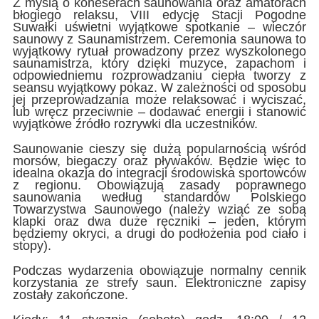
Z myślą o koneserach saunowania oraz amatorach
błogiego relaksu, VIII edycję Stacji Pogodne
Suwałki uświetni wyjątkowe spotkanie – wieczór
saunowy z Saunamistrzem. Ceremonia saunowa to
wyjątkowy rytuał prowadzony przez wyszkolonego
saunamistrza, który dzięki muzyce, zapachom i
odpowiedniemu rozprowadzaniu ciepła tworzy z
seansu wyjątkowy pokaz. W zależności od sposobu
jej przeprowadzania może relaksować i wyciszać,
lub wręcz przeciwnie – dodawać energii i stanowić
wyjątkowe źródło rozrywki dla uczestników.
Saunowanie cieszy się dużą popularnością wśród
morsów, biegaczy oraz pływaków. Będzie więc to
idealna okazja do integracji środowiska sportowców
z regionu. Obowiązują zasady poprawnego
saunowania według standardów Polskiego
Towarzystwa Saunowego (należy wziąć ze sobą
klapki oraz dwa duże ręczniki – jeden, którym
będziemy okryci, a drugi do podłożenia pod ciało i
stopy).
Podczas wydarzenia obowiązuje normalny cennik
korzystania ze strefy saun. Elektroniczne zapisy
zostały zakończone.