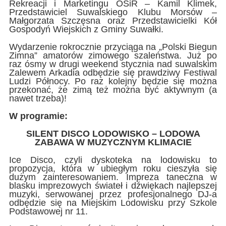
Rekreacji i Marketingu OSiR – Kamil Klimek,
Przedstawiciel Suwalskiego Klubu Morsów –
Małgorzata Szczęsna oraz Przedstawicielki Kół
Gospodyń Wiejskich z Gminy Suwałki.
Wydarzenie rokrocznie przyciąga na „Polski Biegun
Zimna” amatorów zimowego szaleństwa. Już po
raz ósmy w drugi weekend stycznia nad suwalskim
Zalewem Arkadia odbędzie się prawdziwy Festiwal
Ludzi Północy. Po raz kolejny będzie się można
przekonać, że zimą też można być aktywnym (a
nawet trzeba)!
W programie:
SILENT DISCO LODOWISKO – LODOWA
ZABAWA W MUZYCZNYM KLIMACIE
Ice Disco, czyli dyskoteka na lodowisku to
propozycja, która w ubiegłym roku cieszyła się
dużym zainteresowaniem. Impreza taneczna w
blasku imprezowych świateł i dźwiękach najlepszej
muzyki, serwowanej przez profesjonalnego DJ-a
odbędzie się na Miejskim Lodowisku przy Szkole
Podstawowej nr 11.