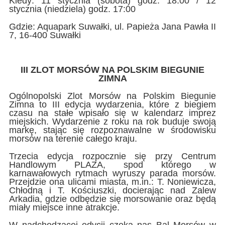
Kiedy: 11 stycznia (sobota) godz. 18:00 / 12
stycznia (niedziela) godz. 17:00
Gdzie: Aquapark Suwałki, ul. Papieża Jana Pawła II
7, 16-400 Suwałki
III ZLOT MORSÓW NA POLSKIM BIEGUNIE
ZIMNA
Ogólnopolski Zlot Morsów na Polskim Biegunie
Zimna to III edycja wydarzenia, które z biegiem
czasu na stałe wpisało się w kalendarz imprez
miejskich. Wydarzenie z roku na rok buduje swoją
markę, stając się rozpoznawalne w środowisku
morsów na terenie całego kraju.
Trzecia edycja rozpocznie się przy Centrum
Handlowym PLAZA, spod którego w
karnawałowych rytmach wyruszy parada morsów.
Przejdzie ona ulicami miasta, m.in.: T. Noniewicza,
Chłodną i T. Kościuszki, docierając nad Zalew
Arkadia, gdzie odbędzie się morsowanie oraz będą
miały miejsce inne atrakcje.