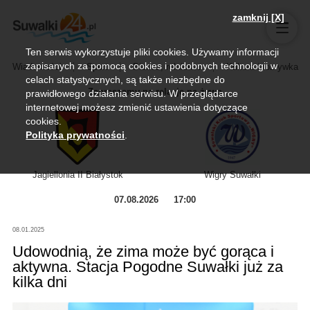
zamknij [X]
Ten serwis wykorzystuje pliki cookies. Używamy informacji
zapisanych za pomocą cookies i podobnych technologii w
Wiadomości
Sport
Biznes, rolnictwo
Kultura i rozrywka
celach statystycznych, są także niezbędne do
Zapraszamy na relację na żywo
prawidłowego działania serwisu. W przeglądarce
internetowej możesz zmienić ustawienia dotyczące
cookies.
Polityka prywatności
.
Jagiellonia II Białystok
Wigry Suwałki
07.08.2026
17:00
08.01.2025
Udowodnią, że zima może być gorąca i
aktywna. Stacja Pogodne Suwałki już za
kilka dni