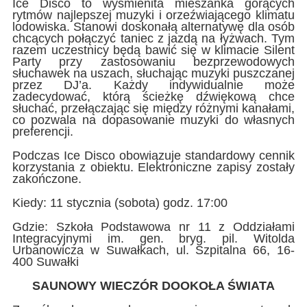
Ice Disco to wyśmienita mieszanka gorących
rytmów najlepszej muzyki i orzeźwiającego klimatu
lodowiska. Stanowi doskonałą alternatywę dla osób
chcących połączyć taniec z jazdą na łyżwach. Tym
razem uczestnicy będą bawić się w klimacie Silent
Party przy zastosowaniu bezprzewodowych
słuchawek na uszach, słuchając muzyki puszczanej
przez DJ’a. Każdy indywidualnie może
zadecydować, którą ścieżkę dźwiękową chce
słuchać, przełączając się między różnymi kanałami,
co pozwala na dopasowanie muzyki do własnych
preferencji.
Podczas Ice Disco obowiązuje standardowy cennik
korzystania z obiektu. Elektroniczne zapisy zostały
zakończone.
Kiedy: 11 stycznia (sobota) godz. 17:00
Gdzie: Szkoła Podstawowa nr 11 z Oddziałami
Integracyjnymi im. gen. bryg. pil. Witolda
Urbanowicza w Suwałkach, ul. Szpitalna 66, 16-
400 Suwałki
SAUNOWY WIECZÓR DOOKOŁA ŚWIATA