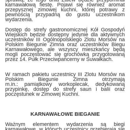
karnawałową fiestę. Pojawi się również aromat
przepysznej zimowej kuchni, której potrawy z
pewnością przypadną do gustu uczestnikom
wydarzenia.
Dostęp do strefy gastronomicznej Kół Gospodyń
Wiejskich będzie dostępny jedynie dla aktywnych
uczestników III Ogólnopolskiego Zlotu Morsów na
Polskim Biegunie Zimna oraz uczestników Biegu
Karnawałowego, ale wszyscy mieszkańcy będą
mogli poczęstować się grochówką przygotowaną
przez 14. Pułk Przeciwpancerny w Suwałkach.
W ramach pakietu uczestnicy III Zlotu Morsów na
Polskim Biegunie Zimna otrzymają
m.in.: pamiątkowy workoplecak, dedykowaną
przypinkę, dostęp do strefy saun i balii oraz
poczęstunek w Zimowej Kuchni.
KARNAWAŁOWE BIEGANIE
Ważnym elementem wydarzenia są biegi
karnawałowe, w których uczestnicy przebierają się