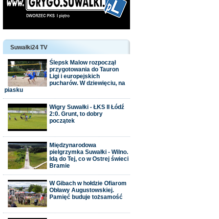
Suwałki24 TV
Ślepsk Malow rozpoczął
przygotowania do Tauron
Ligi i europejskich
pucharów. W dziewięciu, na
piasku
Wigry Suwałki - ŁKS II Łódź
2:0. Grunt, to dobry
początek
Międzynarodowa
pielgrzymka Suwałki - Wilno.
Idą do Tej, co w Ostrej świeci
Bramie
W Gibach w hołdzie Ofiarom
Obławy Augustowskiej.
Pamięć buduje tożsamość