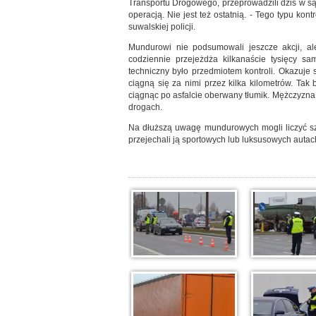
Transportu Drogowego, przeprowadzili dziś w sąs
operacją. Nie jest też ostatnią. - Tego typu kont
suwalskiej policji.
Mundurowi nie podsumowali jeszcze akcji, a
codziennie przejeżdża kilkanaście tysięcy s
techniczny było przedmiotem kontroli. Okazuje s
ciągną się za nimi przez kilka kilometrów. Tak 
ciągnąc po asfalcie oberwany tłumik. Mężczyzna 
drogach.
Na dłuższą uwagę mundurowych mogli liczyć szc
przejechali ją sportowych lub luksusowych autac