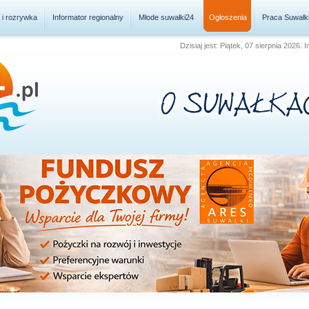
a i rozrywka
Informator regionalny
Młode suwałki24
Ogłoszenia
Praca Suwałk
Dzisiaj jest: Piątek, 07 sierpnia 2026.