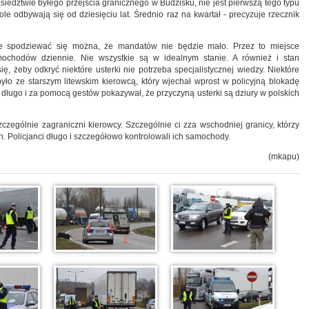
iedztwie byłego przejścia granicznego w Budzisku, nie jest pierwszą tego typu
role odbywają się od dziesięciu lat. Średnio raz na kwartał - precyzuje rzecznik
le spodziewać się można, że mandatów nie będzie mało. Przez to miejsce
amochodów dziennie. Nie wszystkie są w idealnym stanie. A również i stan
ię, żeby odkryć niektóre usterki nie potrzeba specjalistycznej wiedzy. Niektóre
było ze starszym litewskim kierowcą, który wjechał wprost w policyjną blokadę
długo i za pomocą gestów pokazywał, że przyczyną usterki są dziury w polskich
zególnie zagraniczni kierowcy. Szczególnie ci zza wschodniej granicy, którzy
h. Policjanci długo i szczegółowo kontrolowali ich samochody.
(mkapu)