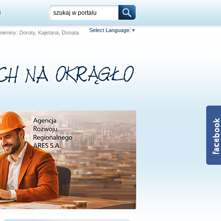
i
Select Language
▼
 Imieniny: Doroty, Kajetana, Donata