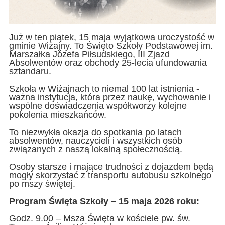
Już w ten piątek, 15 maja wyjątkowa uroczystość w
gminie Wiżajny. To Święto Szkoły Podstawowej im.
Marszałka Józefa Piłsudskiego, III Zjazd
Absolwentów oraz obchody 25-lecia ufundowania
sztandaru.
Szkoła w Wiżajnach to niemal 100 lat istnienia -
ważna instytucja, która przez naukę, wychowanie i
wspólne doświadczenia współtworzy kolejne
pokolenia mieszkańców.
To niezwykła okazja do spotkania po latach
absolwentów, nauczycieli i wszystkich osób
związanych z naszą lokalną społecznością.
Osoby starsze i mające trudności z dojazdem będą
mogły skorzystać z transportu autobusu szkolnego
po mszy świętej.
Program Święta Szkoły – 15 maja 2026 roku:
Godz. 9.00 – Msza Święta w kościele pw. św.