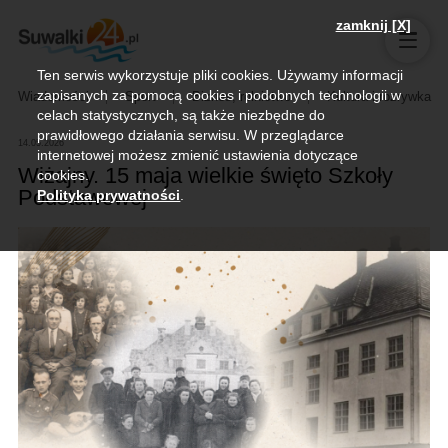
zamknij [X]
Ten serwis wykorzystuje pliki cookies. Używamy informacji
zapisanych za pomocą cookies i podobnych technologii w
Wiadomości
Sport
Biznes, rolnictwo
Kultura i rozrywka
celach statystycznych, są także niezbędne do
prawidłowego działania serwisu. W przeglądarce
14.05.2026
internetowej możesz zmienić ustawienia dotyczące
Wiżajny. 15 maja wielkie święto Szkoły
cookies.
Podstawowej
Polityka prywatności
.