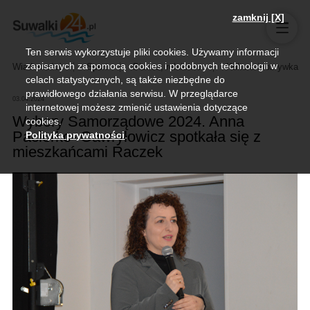
zamknij [X]
Ten serwis wykorzystuje pliki cookies. Używamy informacji
zapisanych za pomocą cookies i podobnych technologii w
Wiadomości
Sport
Biznes, rolnictwo
Kultura i rozrywka
celach statystycznych, są także niezbędne do
prawidłowego działania serwisu. W przeglądarce
03.04.2024
internetowej możesz zmienić ustawienia dotyczące
Wybory Samorządowe 2024. Anna
cookies.
Paciorko- Gawryłowicz spotkała się z
Polityka prywatności
.
mieszkańcami Raczek