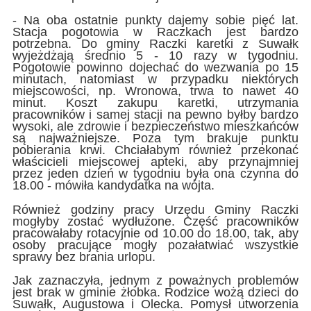
- Na oba ostatnie punkty dajemy sobie pięć lat.
Stacja pogotowia w Raczkach jest bardzo
potrzebna. Do gminy Raczki karetki z Suwałk
wyjeżdżają średnio 5 - 10 razy w tygodniu.
Pogotowie powinno dojechać do wezwania po 15
minutach, natomiast w przypadku niektórych
miejscowości, np. Wronowa, trwa to nawet 40
minut. Koszt zakupu karetki, utrzymania
pracowników i samej stacji na pewno byłby bardzo
wysoki, ale zdrowie i bezpieczeństwo mieszkańców
są najważniejsze. Poza tym brakuje punktu
pobierania krwi. Chciałabym również przekonać
właścicieli miejscowej apteki, aby przynajmniej
przez jeden dzień w tygodniu była ona czynna do
18.00 - mówiła kandydatka na wójta.
Również godziny pracy Urzędu Gminy Raczki
mogłyby zostać wydłużone. Część pracowników
pracowałaby rotacyjnie od 10.00 do 18.00, tak, aby
osoby pracujące mogły pozałatwiać wszystkie
sprawy bez brania urlopu.
Jak zaznaczyła, jednym z poważnych problemów
jest brak w gminie żłobka. Rodzice wożą dzieci do
Suwałk, Augustowa i Olecka. Pomysł utworzenia