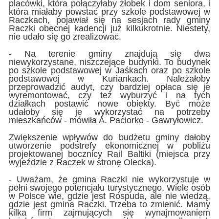
placówki, która połączyłaby żłobek i dom seniora, i
która miałaby powstać przy szkole podstawowej w
Raczkach, pojawiał się na sesjach rady gminy
Raczki obecnej kadencji już kilkukrotnie. Niestety,
nie udało się go zrealizować.
- Na terenie gminy znajdują się dwa
niewykorzystane, niszczejące budynki. To budynek
po szkole podstawowej w Jaśkach oraz po szkole
podstawowej w Kuriankach. Należałoby
przeprowadzić audyt, czy bardziej opłaca się je
wyremontować, czy też wyburzyć i na tych
działkach postawić nowe obiekty. Być może
udałoby się je wykorzystać na potrzeby
mieszkańców - mówiła A. Paciorko - Gawryłowicz.
Zwiększenie wpływów do budżetu gminy dałoby
utworzenie podstrefy ekonomicznej w pobliżu
projektowanej bocznicy Rail Baltiki (miejsca przy
wyjeździe z Raczek w stronę Olecka).
- Uważam, że gmina Raczki nie wykorzystuje w
pełni swojego potencjału turystycznego. Wiele osób
w Polsce wie, gdzie jest Rospuda, ale nie wiedzą,
gdzie jest gmina Raczki. Trzeba to zmienić. Mamy
kilka firm zajmujących się wynajmowaniem