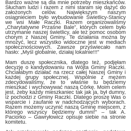
Bardzo ważne są dla mnie potrzeby mieszkańców.
Słucham ludzi i razem z nimi staram się dążyć do
założonych celów. Największym naszym
osiągnieciem było wybudowanie Świetlicy-Stanicy
we wsi Małe Raczki. Razem organizowaliśmy
„Charytatywne Przaśne Bale”, których celem było
utrzymanie naszej świetlicy, ale też pomoc osobom
chorym z Naszej Gminy. Te działania można by
mnożyć, lecz wszystko widoczne jest w mediach
społecznościowych. Zawsze przyświecało nam
hasło: „Myśl globalnie, działaj lokalnie!!!”
Mam duszę społecznika, dlatego też, podjęłam
decyzję o kandydowaniu na Wójta Gminy Raczki.
Chciałabym działać na rzecz całej Naszej Gminy i
każdej grupy społecznej. Wspólnie z mężem
zdecydowaliśmy, że to właśnie tu będziemy
mieszkać i wychowywać naszą Córkę. Moim celem
jest, żeby każdy mieszkaniec tak jak ja, był dumny,
iż pochodzi z Gminy Raczki. Dlatego proszę Was o
wsparcie i zaufanie w nadchodzących wyborach.
Razem możemy uczynić naszą Gminę miejscem, z
którego wszyscy będziemy dumni!" – tak A.
Paciorko – Gawryłowicz opisuje siebie na stronie
komitetu.