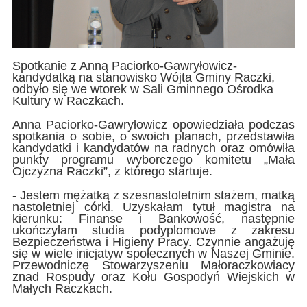
Spotkanie z Anną Paciorko-Gawryłowicz-
kandydatką na stanowisko Wójta Gminy Raczki,
odbyło się we wtorek w Sali Gminnego Ośrodka
Kultury w Raczkach.
Anna Paciorko-Gawryłowicz opowiedziała podczas
spotkania o sobie, o swoich planach, przedstawiła
kandydatki i kandydatów na radnych oraz omówiła
punkty programu wyborczego komitetu „Mała
Ojczyzna Raczki”, z którego startuje.
- Jestem mężatką z szesnastoletnim stażem, matką
nastoletniej córki. Uzyskałam tytuł magistra na
kierunku: Finanse i Bankowość, następnie
ukończyłam studia podyplomowe z zakresu
Bezpieczeństwa i Higieny Pracy. Czynnie angażuję
się w wiele inicjatyw społecznych w Naszej Gminie.
Przewodniczę Stowarzyszeniu Małoraczkowiacy
znad Rospudy oraz Kołu Gospodyń Wiejskich w
Małych Raczkach.