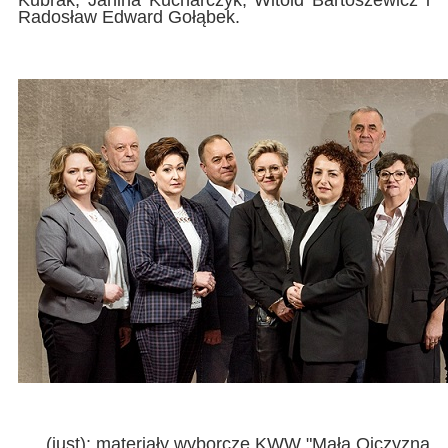
Kubrak, Janina Kucharczyk, Witold Bartoszewicz i
Radosław Edward Gołąbek.
(just); materiały wyborcze KWW "Mała Ojczyzna