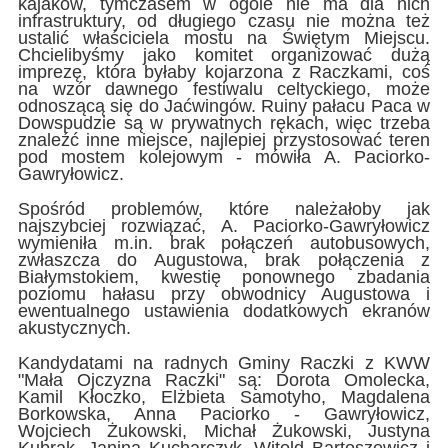
kajaków, tymczasem w ogóle nie ma dla nich
infrastruktury, od długiego czasu nie można też
ustalić właściciela mostu na Świętym Miejscu.
Chcielibyśmy jako komitet organizować dużą
imprezę, która byłaby kojarzona z Raczkami, coś
na wzór dawnego festiwalu celtyckiego, może
odnoszącą się do Jaćwingów. Ruiny pałacu Paca w
Dowspudzie są w prywatnych rękach, więc trzeba
znaleźć inne miejsce, najlepiej przystosować teren
pod mostem kolejowym - mówiła A. Paciorko-
Gawryłowicz.
Spośród problemów, które należałoby jak
najszybciej rozwiązać, A. Paciorko-Gawryłowicz
wymieniła m.in. brak połączeń autobusowych,
zwłaszcza do Augustowa, brak połączenia z
Białymstokiem, kwestię ponownego zbadania
poziomu hałasu przy obwodnicy Augustowa i
ewentualnego ustawienia dodatkowych ekranów
akustycznych.
Kandydatami na radnych Gminy Raczki z KWW
"Mała Ojczyzna Raczki" są: Dorota Omolecka,
Kamil Kłoczko, Elżbieta Samotyho, Magdalena
Borkowska, Anna Paciorko - Gawryłowicz,
Wojciech Żukowski, Michał Żukowski, Justyna