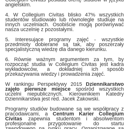
angielskim.
4. W Collegium Civitas blisko 47% wszystkich
studentów studiowało lub równolegle studiuje na
innych uczelniach. Osobiście mogą porównywać
nasza uczelnię z pozostałymi.
5. Interesujące programy zajęć - wszystkie
przedmioty dobierane są tak, aby poszerzały
specjalistyczną wiedzę dla danego kierunku.
6. Równie ważnym argumentem za tym, by
rozpocząć studia w Collegium Civitas jest kadra
wykładowców, a dokładniej ich sposób
przekazywania wiedzy i prowadzenia zajęć.
W rankingu Perspektywy 2015
Dziennikarstwo
zajęło pierwsze miejsce
spośród wszystkich
uczelni niepublicznych. Kierownikiem Katedry
Dziennikarstwa jest red. Jacek Żakowski.
Programy studiów budowane są we współpracy z
pracodawcami, a
Centrum Karier Collegium
Civitas
zapewnia studentom i absolwentom
profesjonalne przygotowanie do startu
zawodowego na rynku pracy. Organizowane są