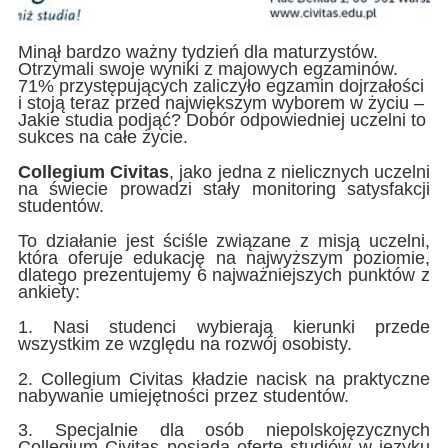
Minął bardzo ważny tydzień dla maturzystów.
Otrzymali swoje wyniki z majowych egzaminów.
71% przystępujących zaliczyło egzamin dojrzałości
i stoją teraz przed największym wyborem w życiu –
Jakie studia podjąć? Dobór odpowiedniej uczelni to
sukces na całe życie.
Collegium Civitas
, jako jedna z nielicznych uczelni
na świecie prowadzi stały monitoring satysfakcji
studentów.
To działanie jest ściśle związane z misją uczelni,
która oferuje edukację na najwyższym poziomie,
dlatego prezentujemy 6 najważniejszych punktów z
ankiety:
1. Nasi studenci wybierają kierunki przede
wszystkim ze względu na rozwój osobisty.
2. Collegium Civitas kładzie nacisk na praktyczne
nabywanie umiejętności przez studentów.
3. Specjalnie dla osób niepolskojęzycznych
Collegium Civitas posiada ofertę studiów w języku