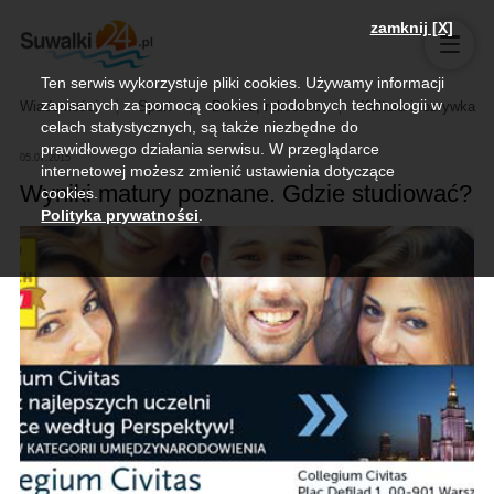
zamknij [X]
Ten serwis wykorzystuje pliki cookies. Używamy informacji
zapisanych za pomocą cookies i podobnych technologii w
Wiadomości
Sport
Biznes, rolnictwo
Kultura i rozrywka
celach statystycznych, są także niezbędne do
prawidłowego działania serwisu. W przeglądarce
05.07.2015
internetowej możesz zmienić ustawienia dotyczące
Wyniki matury poznane. Gdzie studiować?
cookies.
Polityka prywatności
.