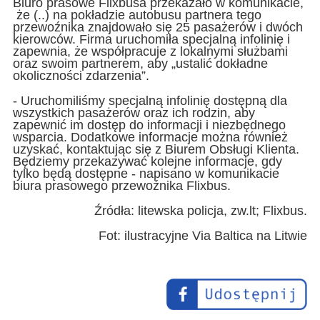
Biuro prasowe Flixbusa przekazało w komunikacie,
że (..) na pokładzie autobusu partnera tego
przewoźnika znajdowało się 25 pasażerów i dwóch
kierowców. Firma uruchomiła specjalną infolinię i
zapewnia, że współpracuje z lokalnymi służbami
oraz swoim partnerem, aby „ustalić dokładne
okoliczności zdarzenia”.
- Uruchomiliśmy specjalną infolinię dostępną dla
wszystkich pasażerów oraz ich rodzin, aby
zapewnić im dostęp do informacji i niezbędnego
wsparcia. Dodatkowe informacje można również
uzyskać, kontaktując się z Biurem Obsługi Klienta.
Będziemy przekazywać kolejne informacje, gdy
tylko będą dostępne - napisano w komunikacie
biura prasowego przewoźnika Flixbus.
Źródła: litewska policja, zw.lt; Flixbus.
Fot: ilustracyjne Via Baltica na Litwie