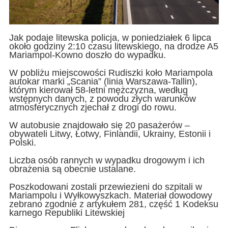
Jak podaje litewska policja, w poniedziałek 6 lipca
około godziny 2:10 czasu litewskiego, na drodze A5
Mariampol-Kowno doszło do wypadku.
W pobliżu miejscowości Rudiszki koło Mariampola
autokar marki „Scania” (linia Warszawa-Tallin),
którym kierował 58-letni mężczyzna, według
wstępnych danych, z powodu złych warunków
atmosferycznych zjechał z drogi do rowu.
W autobusie znajdowało się 20 pasażerów –
obywateli Litwy, Łotwy, Finlandii, Ukrainy, Estonii i
Polski.
Liczba osób rannych w wypadku drogowym i ich
obrażenia są obecnie ustalane.
Poszkodowani zostali przewiezieni do szpitali w
Mariampolu i Wyłkowyszkach. Materiał dowodowy
zebrano zgodnie z artykułem 281, część 1 Kodeksu
karnego Republiki Litewskiej