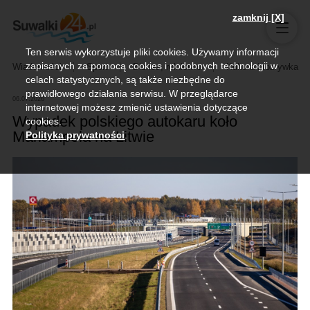
zamknij [X]
Ten serwis wykorzystuje pliki cookies. Używamy informacji
zapisanych za pomocą cookies i podobnych technologii w
Wiadomości
Sport
Biznes, rolnictwo
Kultura i rozrywka
celach statystycznych, są także niezbędne do
prawidłowego działania serwisu. W przeglądarce
06.07.2026
internetowej możesz zmienić ustawienia dotyczące
Wypadek polskiego autokaru koło
cookies.
Mariampola na Litwie
Polityka prywatności
.