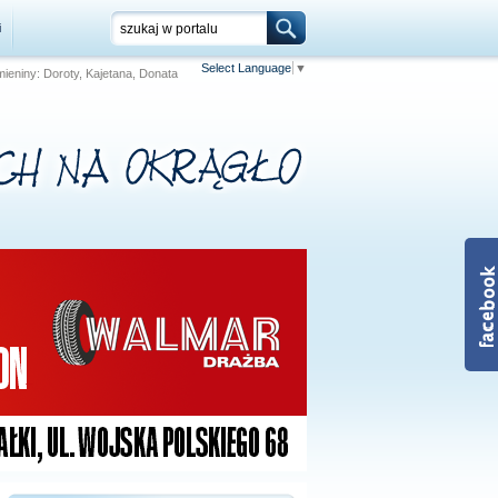
i
Select Language
▼
 Imieniny: Doroty, Kajetana, Donata