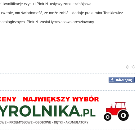
 kwalifikację czynu i Piotr N. usłyszy zarzut zabójstwa.
 duszenie, ma świadomość, że może zabić – dodaje prokurator Tomkiewicz.
patologicznych. Piotr N. został tymczasowo aresztowany.
(just)