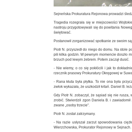
Sejneńska Prokuratura Rejonowa prowadzi śledzt
Tragedia rozegrała się w miejscowości Wojtokie
nastroju przygotowywali się do powitania Noweg
świętować.
Postanowił zorganizować spotkanie ze swoim są
Piotr N. przyszedł do niego do domu. Na stole po
pili kilka godzin. W pewnym momencie doszło mię
brzuch pod lewym żebrem. Potem zaczął dusić.
- Nie wiemy, o co się pokłócili i jak to dokł
rzecznik prasowy Prokuratury Okręgowej w Suwa
- Rana kłuta była płytka. To nie ona była przyc
zwłok wykazała, że uszkodził krtań. Daniel B. le
Gdy Piotr N. zobaczył, że sąsiad się nie rusza,
zrobić. Stwierdził zgon Daniela B. i zawiadomił
zwane „osoby trzecie”.
Piotr N. został zatrzymany.
- Na razie usłyszał zarzut spowodowania cięż
Wierzchowska, Prokurator Rejonowy w Sejnach.