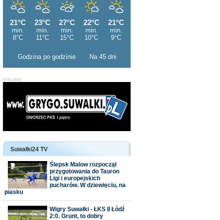
Godzina po godzinie
Na 45 dni
Suwałki24 TV
Ślepsk Malow rozpoczął
przygotowania do Tauron
Ligi i europejskich
pucharów. W dziewięciu, na
piasku
Wigry Suwałki - ŁKS II Łódź
2:0. Grunt, to dobry