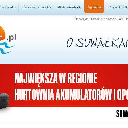
a i rozrywka
Informator regionalny
Młode suwałki24
Ogłoszenia
Praca Suwałk
Dzisiaj jest: Piątek, 07 sierpnia 2026.