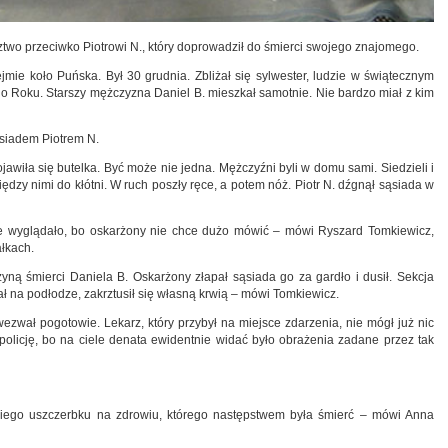
wo przeciwko Piotrowi N., który doprowadził do śmierci swojego znajomego.
jmie koło Puńska. Był 30 grudnia. Zbliżał się sylwester, ludzie w świątecznym
o Roku. Starszy mężczyzna Daniel B. mieszkał samotnie. Nie bardzo miał z kim
siadem Piotrem N.
jawiła się butelka. Być może nie jedna. Mężczyźni byli w domu sami. Siedzieli i
dzy nimi do kłótni. W ruch poszły ręce, a potem nóż. Piotr N. dźgnął sąsiada w
adnie wyglądało, bo oskarżony nie chce dużo mówić – mówi Ryszard Tomkiewicz,
łkach.
zyną śmierci Daniela B. Oskarżony złapał sąsiada go za gardło i dusił. Sekcja
żał na podłodze, zakrztusił się własną krwią – mówi Tomkiewicz.
 wezwał pogotowie. Lekarz, który przybył na miejsce zdarzenia, nie mógł już nic
 policję, bo na ciele denata ewidentnie widać było obrażenia zadane przez tak
kiego uszczerbku na zdrowiu, którego następstwem była śmierć – mówi Anna