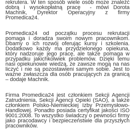
rekrutera. W ten sposób wiele osób może znaleźć
dobrą i wysokopłatną pracę - mówi Dorota
Machnik, Dyrektor Operacyjny z firmy
Promedica24.
Promedica24 od początku procesu rekrutacji
pomaga i doradza swoim nowym pracownikom.
Dbamy o ich rozwój oferując kursy i szkolenia.
Dodatkowo każdy ma przydzielonego opiekuna,
który nadzoruje jego pracę, ale także pomaga w
przypadku jakichkolwiek problemów. Dzięki temu
nasi opiekunowie wiedzą, że zawsze mogą na nas
liczyć i nie są pozostawieni samym sobie. Jest to
ważne zwłaszcza dla osób pracujących za granicą
– dodaje Machnik.
Firma Promedica24 jest członkiem Sekcji Agencji
Zatrudnienia, Sekcji Agencji Opieki (SAO), a także
członkiem Polsko-Niemieckiej Izby Przemysłowo-
Handlowej. Ponadto posiada certyfikat jakości ISO
9001:2008. To wszystko świadczy o pewności firmy
jako pracodawcy i bezpieczeństwie dla przyszłych
pracowników.