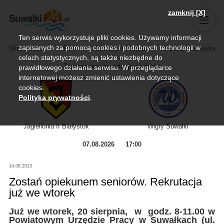
zamknij [X]
Ten serwis wykorzystuje pliki cookies. Używamy informacji
zapisanych za pomocą cookies i podobnych technologii w
Wiadomości
Sport
Biznes, rolnictwo
Kultura i rozrywka
celach statystycznych, są także niezbędne do
Zapraszamy na relację na żywo
prawidłowego działania serwisu. W przeglądarce
internetowej możesz zmienić ustawienia dotyczące
cookies.
Polityka prywatności
.
Jagiellonia II Białystok
Wigry Suwałki
07.08.2026
17:00
14.08.2013
Zostań opiekunem seniorów. Rekrutacja
już we wtorek
Już we wtorek, 20 sierpnia, w godz. 8-11.00 w
Powiatowym Urzędzie Pracy w Suwałkach (ul.