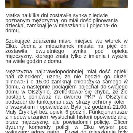
Matka na kilka dni zostawiła synka z ledwie
poznanym mężczyzną, on miał dość pilnowania
dziecka, zamknął je w mieszkaniu i pojechał do
domu.
Szokujące zdarzenia miało miejsce we wtorek w
Ełku. Jedna z mieszkanek miasta na pięć dni
zostawiła dwuletniego synka pod opieką
mężczyzny, którego znała tylko z imienia i wyszła
na wiele godzin z domu.
Mężczyzna najprawdopodobniej miał dość opieki
nad dzieckiem, uznał, że nie będzie go dłużej
pilnował i o 15.00 zamknął chłopczyka samego w
domu, a następnie pociągiem pojechał do swojego
domu w Olsztynie. Zreflektował się chyba, że źle
postąpił, ponieważ na dworcu PKP w Olsztynie
podszedł do funkcjonariuszy straży ochrony kolei i
o wszystkim i opowiedział. Była już godzina 21.00.
Mały Eryk był bez opieki 6 godzin. Funkcjonariusze
z niedowierzaniem wysłuchali historii opowiedzianej
przez mężczyznę, ale powiadomili policję. Oficer
dyżurny komendy policji w Ełku wysłał pod
wskazany adres patrol. Drzwi do mieszkania były