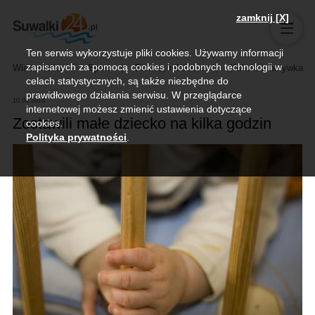
zamknij [X]
Ten serwis wykorzystuje pliki cookies. Używamy informacji
zapisanych za pomocą cookies i podobnych technologii w
Wiadomości
Sport
Biznes, rolnictwo
Kultura i rozrywka
celach statystycznych, są także niezbędne do
prawidłowego działania serwisu. W przeglądarce
10.04.2014
internetowej możesz zmienić ustawienia dotyczące
Zostawili małe dziecko na kilka godzin
cookies.
Polityka prywatności
.