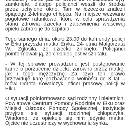
zamknięte, dlatego policjanci weszli do środka
przez uchylone okno. Tam w łóżeczku znaleźli
śpiącego 2-letniego chłopca. Na miejsce wezwano
pogotowie ratunkowe, które w celu sprawdzenia
stanu zdrowia dziecka i zapewnienia właściwej
opieki zabrało je do szpitala.
Tego samego dnia, około 23.00 do komendy policji
w Ełku przyszła matka Eryka, 24-letnia Małgorzata
W.. Zgłosiła, że dziecko zniknęło. Policjanci
poinformowali ją, że chłopiec jest w szpitalu.
- W tej sprawie prowadzone jest postępowanie
karne o porzucenie dziecka zarówno przez matkę,
jak i tego mężczyznę. Za czyn ten prawo
przewiduje karę pozbawienia wolności do 3 lat –
mówi Dorota Kowalczyk, oficer prasowy policji w
Ełku.
O sytuacji poinformowano sąd rodzinny i nieletnich,
Powiatowe Centrum Pomocy Rodzinie w Ełku oraz
Miejski Ośrodek Pomocy Społecznej. Instytucje
przyjrzą się sytuacji rodzinnej chłopczyka.
Wiadomo, że opiekuje się nim jedynie matka.
Ojciec nie uczestniczy w wychowaniu synka.