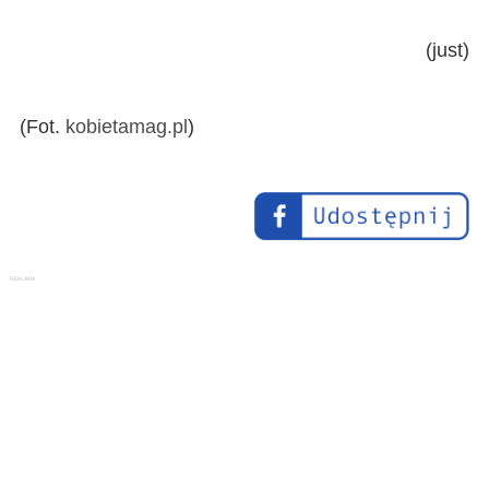
(just)
(Fot.
kobietamag.pl
)