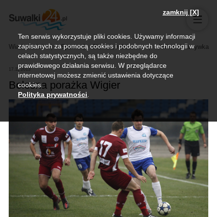
zamknij [X]
Ten serwis wykorzystuje pliki cookies. Używamy informacji
zapisanych za pomocą cookies i podobnych technologii w
Wiadomości
Sport
Biznes, rolnictwo
Kultura i rozrywka
celach statystycznych, są także niezbędne do
prawidłowego działania serwisu. W przeglądarce
17.11.2013
internetowej możesz zmienić ustawienia dotyczące
Bolesna porażka Wigier
cookies.
Polityka prywatności
.