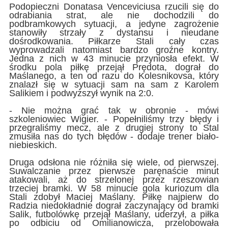
Podopieczni Donatasa Venceviciusa rzucili się do
odrabiania strat, ale nie dochodzili do
podbramkowych sytuacji, a jedyne zagrożenie
stanowiły strzały z dystansu i nieudane
dośrodkowania. Piłkarze Stali cały czas
wyprowadzali natomiast bardzo groźne kontry.
Jedna z nich w 43 minucie przyniosła efekt. W
środku pola piłkę przejął Prędota, dograł do
Maślanego, a ten od razu do Kolesnikovsa, który
znalazł się w sytuacji sam na sam z Karolem
Salikiem i podwyższył wynik na 2:0.
- Nie można grać tak w obronie - mówi
szkoleniowiec Wigier. - Popełniliśmy trzy błędy i
przegraliśmy mecz, ale z drugiej strony to Stal
zmusiła nas do tych błędów - dodaje trener biało-
niebieskich.
Druga odsłona nie różniła się wiele, od pierwszej.
Suwalczanie przez pierwsze paręnaście minut
atakowali, aż do strzelonej przez rzeszowian
trzeciej bramki. W 58 minucie gola kuriozum dla
Stali zdobył Maciej Maślany. Piłkę najpierw do
Radzia niedokładnie dograł zaczynający od bramki
Salik, futbolówkę przejął Maślany, uderzył, a piłka
po odbiciu od Omilianowicza, przelobowała