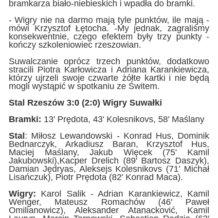
bramkarza biało-niebieskich i wpadła do bramki.
- Wigry nie na darmo mają tyle punktów, ile mają -
mówi Krzysztof Łętocha. -My jednak, zagraliśmy
konsekwentnie, czego efektem były trzy punkty -
kończy szkoleniowiec rzeszowian.
Suwalczanie oprócz trzech punktów, dodatkowo
stracili Piotra Karłowicza i Adriana Karankiewicza,
którzy ujrzeli swoje czwarte żółte kartki i nie będą
mogli wystąpić w spotkaniu ze Świtem.
Stal Rzeszów 3:0 (2:0) Wigry Suwałki
Bramki:
13' Prędota, 43' Kolesnikovs, 58' Maślany
Stal
: Miłosz Lewandowski - Konrad Hus, Dominik
Bednarczyk, Arkadiusz Baran, Krzysztof Hus,
Maciej Maślany, Jakub Więcek (75' Kamil
Jakubowski),Kacper Drelich (89' Bartosz Daszyk),
Damian Jędryas, Aleksejs Kolesnikovs (71' Michał
Lisańczuk), Piotr Prędota (82' Konrad Maca).
Wigry:
Karol Salik - Adrian Karankiewicz, Kamil
Wenger, Mateusz Romachów (46' Paweł
Omilianowicz), Aleksander Atanacković, Kamil