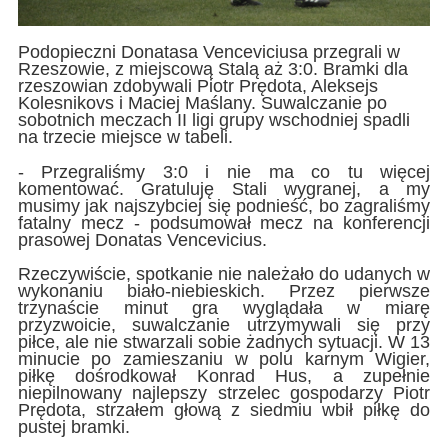
Podopieczni Donatasa Venceviciusa przegrali w
Rzeszowie, z miejscową Stalą aż 3:0. Bramki dla
rzeszowian zdobywali Piotr Prędota, Aleksejs
Kolesnikovs i Maciej Maślany. Suwalczanie po
sobotnich meczach II ligi grupy wschodniej spadli
na trzecie miejsce w tabeli.
- Przegraliśmy 3:0 i nie ma co tu więcej
komentować. Gratuluję Stali wygranej, a my
musimy jak najszybciej się podnieść, bo zagraliśmy
fatalny mecz - podsumował mecz na konferencji
prasowej Donatas Vencevicius.
Rzeczywiście, spotkanie nie należało do udanych w
wykonaniu biało-niebieskich. Przez pierwsze
trzynaście minut gra wyglądała w miarę
przyzwoicie, suwalczanie utrzymywali się przy
piłce, ale nie stwarzali sobie żadnych sytuacji. W 13
minucie po zamieszaniu w polu karnym Wigier,
piłkę dośrodkował Konrad Hus, a zupełnie
niepilnowany najlepszy strzelec gospodarzy Piotr
Prędota, strzałem głową z siedmiu wbił piłkę do
pustej bramki.