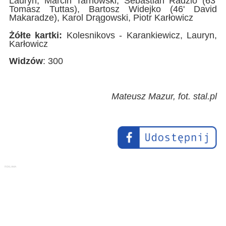
Lauryn, Marcin Tarnowski, Sebastian Radzio (63'
Tomasz Tuttas), Bartosz Widejko (46' David
Makaradze), Karol Drągowski, Piotr Karłowicz
Żółte kartki:
Kolesnikovs - Karankiewicz, Lauryn,
Karłowicz
Widzów
: 300
Mateusz Mazur, fot. stal.pl