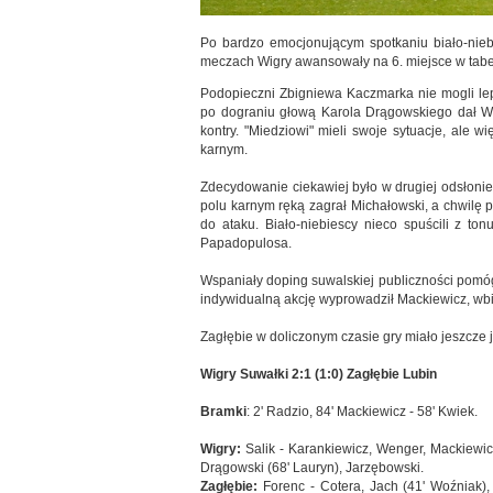
Po bardzo emocjonującym spotkaniu biało-niebi
meczach Wigry awansowały na 6. miejsce w tabel
Podopieczni Zbigniewa Kaczmarka nie mogli lep
po dograniu głową Karola Drągowskiego dał Wi
kontry. "Miedziowi" mieli swoje sytuacje, ale 
karnym.
Zdecydowanie ciekawiej było w drugiej odsłoni
polu karnym ręką zagrał Michałowski, a chwilę p
do ataku. Biało-niebiescy nieco spuścili z ton
Papadopulosa.
Wspaniały doping suwalskiej publiczności pomó
indywidualną akcję wyprowadził Mackiewicz, wbie
Zagłębie w doliczonym czasie gry miało jeszcze je
Wigry Suwałki 2:1 (1:0) Zagłębie Lubin
Bramki
: 2' Radzio, 84' Mackiewicz - 58' Kwiek.
Wigry:
Salik - Karankiewicz, Wenger, Mackiewicz
Drągowski (68' Lauryn), Jarzębowski.
Zagłębie:
Forenc - Cotera, Jach (41' Woźniak), 