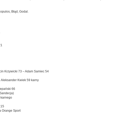
opulos, Błąd, Godal.
1
21
rcin Krzywicki 73 – Adam Samiec 54
– Aleksander Kwiek 59 karny
epański 66
 Sandecja)
ł karnego
:15
a Orange Sport