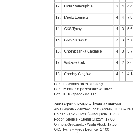
12.
Flota Świnoujście
3
4
4:4
13.
Miedź Legnica
4
4
7:9
14.
GKS Tychy
4
3
5:6
15.
GKS Katowice
3
3
5:7
16.
Chojniczanka Chojnice
4
3
3:7
17.
Widzew Łódź
4
2
3:6
18.
Chrobry Głogów
4
1
4:1
Poz. 1-2 awans do ekstraklasy
Poz. 15 baraż o pozostanie w I lidze
Poz. 16-18 spadek do II ligi
Zestaw par 5. kolejki – środa 27 sierpnia
Arka Gdynia - Widzew Łódź (wtorek) 18:30 – rel
Dolcan Ząbki - Flota Świnoujście 16:30
Pogoń Siedlce - Stomil Olsztyn 17:00
Olimpia Grudziądz - Wisła Płock 17:00
GKS Tychy - Miedź Legnica 17:00