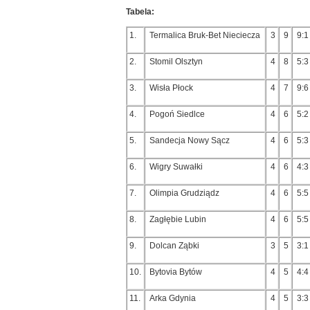
Tabela:
1.
Termalica Bruk-Bet Nieciecza
3
9
9:1
2.
Stomil Olsztyn
4
8
5:3
3.
Wisła Płock
4
7
9:6
4.
Pogoń Siedlce
4
6
5:2
5.
Sandecja Nowy Sącz
4
6
5:3
6.
Wigry Suwałki
4
6
4:3
7.
Olimpia Grudziądz
4
6
5:5
8.
Zagłębie Lubin
4
6
5:5
9.
Dolcan Ząbki
3
5
3:1
10.
Bytovia Bytów
4
5
4:4
11.
Arka Gdynia
4
5
3:3