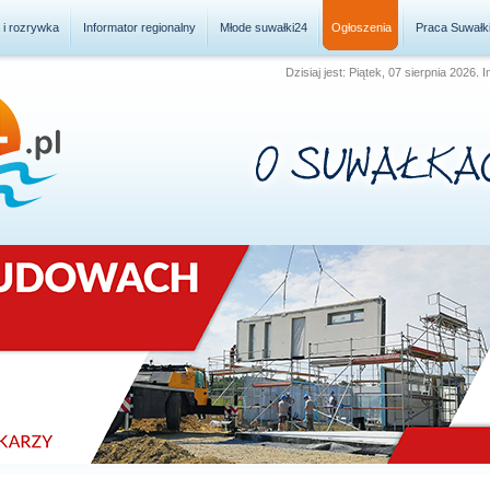
a i rozrywka
Informator regionalny
Młode suwałki24
Ogłoszenia
Praca Suwałk
Dzisiaj jest: Piątek, 07 sierpnia 2026.