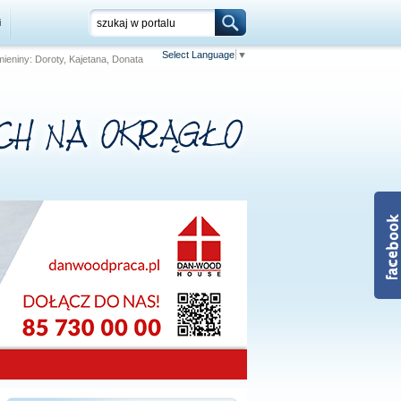
i
Select Language
▼
 Imieniny: Doroty, Kajetana, Donata