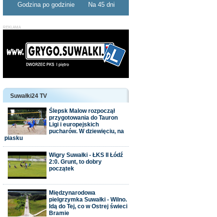
Godzina po godzinie
Na 45 dni
Suwałki24 TV
Ślepsk Malow rozpoczął
przygotowania do Tauron
Ligi i europejskich
pucharów. W dziewięciu, na
piasku
Wigry Suwałki - ŁKS II Łódź
2:0. Grunt, to dobry
początek
Międzynarodowa
pielgrzymka Suwałki - Wilno.
Idą do Tej, co w Ostrej świeci
Bramie