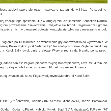
escy zdobyli swoje pierwsze, historyczne trzy punkty w I lidze. Po sobotnich
i.
iej zacząć tego spotkania. Już w drugiej minucie spotkania Sebastian Radzio,
grom prowadzenie. Suwalczanie umiejętnie się bronili i wyprowadzali groźne
większość z nich w pierwszej połowie kończyła się tylko na zamieszaniu w polu
e. Zagłębie po 13 minutach, od wznowienia gry doprowadziło do wyrównania. W
óźniej Kwiek wykorzystał "jedenastkę". Po zdobyciu bramki Zagłębie rzuciło się
u, a Karol Salik dwukrotnie uratował Wigry przed stratą bramki, po strzałach
gł jednak odnieść Wigrom pierwsze zwycięstwo w pierwszej lidze. W 84 minucie
gł z piłką w pole karne i strzałem z 16 metrów pokonał Forenca.
dną sytuację, ale strzał Piątka w pięknym stylu obronił Karol Salik.
, Biel (72' Żebrowski), Adamek (87' Sernas), Michałowski, Radzio, Bartkowski,
Guldan, Godal, Ł.Piątek, Kubicki, Kwiek, Błąd (81' Andrzejczak), K.Piątek (76'