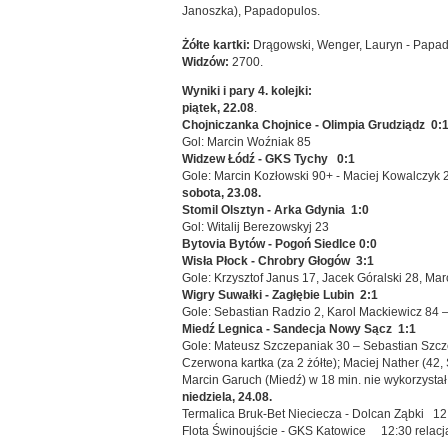
Janoszka), Papadopulos.
Żółte kartki:
Drągowski, Wenger, Lauryn - Papad
Widzów:
2700.
Wyniki i pary 4. kolejki:
piątek, 22.08
.
Chojniczanka Chojnice - Olimpia Grudziądz 0:
Gol: Marcin Woźniak 85
Widzew Łódź - GKS Tychy 0:1
Gole: Marcin Kozłowski 90+ - Maciej Kowalczyk 
sobota, 23.08.
Stomil Olsztyn - Arka Gdynia 1:0
Gol: Witalij Berezowskyj 23
Bytovia Bytów - Pogoń Siedlce 0:0
Wisła Płock - Chrobry Głogów 3:1
Gole: Krzysztof Janus 17, Jacek Góralski 28, Ma
Wigry Suwałki - Zagłębie Lubin 2:1
Gole: Sebastian Radzio 2, Karol Mackiewicz 84 
Miedź Legnica - Sandecja Nowy Sącz 1:1
Gole: Mateusz Szczepaniak 30 – Sebastian Szcz
Czerwona kartka (za 2 żółte); Maciej Nather (42,
Marcin Garuch (Miedź) w 18 min. nie wykorzysta
niedziela, 24.08.
Termalica Bruk-Bet Nieciecza - Dolcan Ząbki 12
Flota Świnoujście - GKS Katowice 12:30 relacj