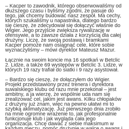
– Kacper to zawodnik, którego obserwowaliśmy od
dłuższego czasu i byliśmy zgodni, że pasuje do
tego, jak chcemy budować nasz zespół. Ma cechy,
których szukaliśmy u napastnika, dlatego bardzo
się cieszę, że zdecydował się dołączyć właśnie do
Wigier. Jego przyjście zwiększa rywalizację w
ofensywie, a to zawsze działa z korzyścią dla całej
drużyny. Liczę, że swoją postawą i bramkami
Kacper pomoże nam osiągnąć cele, które sobie
wyznaczyliśmy – mówi dyrektor Mateusz Mazur.
Łącznie na swoim koncie ma 16 spotkań w Betclic
2. Lidze, a także 69 występów w Betclic 3. Lidze, w
których 19 razy trafiał do siatki i 9 razy asystował.
– Bardzo się cieszę, że dołączyłem do Wigier.
Projekt przedstawiony przez trenera i dyrektora
suwalskiego klubu od razu mnie przekonał – jest
ambitny, a ja wierzę, że wspólnie uda nam się
zrealizować cel, jakim jest awans. Kilku chłopaków
z drużyny już znam, więc na pewno ułatwi mi to
szybką aklimatyzację. Już pierwszego dnia zrobiło
na mnie ogromne wrażenie to, jak profesjonalnie
funkcjonuje klub i jak wygląda cała jego
organizacja. Chcę dawać z siebie maksimum w
każdym meczu, pomóc drużynie w walce o awans i