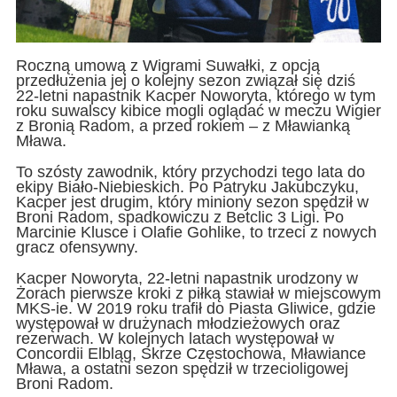
Roczną umową z Wigrami Suwałki, z opcją
przedłużenia jej o kolejny sezon związał się dziś
22-letni napastnik Kacper Noworyta, którego w tym
roku suwalscy kibice mogli oglądać w meczu Wigier
z Bronią Radom, a przed rokiem – z Mławianką
Mława.
To szósty zawodnik, który przychodzi tego lata do
ekipy Biało-Niebieskich. Po Patryku Jakubczyku,
Kacper jest drugim, który miniony sezon spędził w
Broni Radom, spadkowiczu z Betclic 3 Ligi. Po
Marcinie Klusce i Olafie Gohlike, to trzeci z nowych
gracz ofensywny.
Kacper Noworyta, 22-letni napastnik urodzony w
Żorach pierwsze kroki z piłką stawiał w miejscowym
MKS-ie. W 2019 roku trafił do Piasta Gliwice, gdzie
występował w drużynach młodzieżowych oraz
rezerwach. W kolejnych latach występował w
Concordii Elbląg, Skrze Częstochowa, Mławiance
Mława, a ostatni sezon spędził w trzecioligowej
Broni Radom.