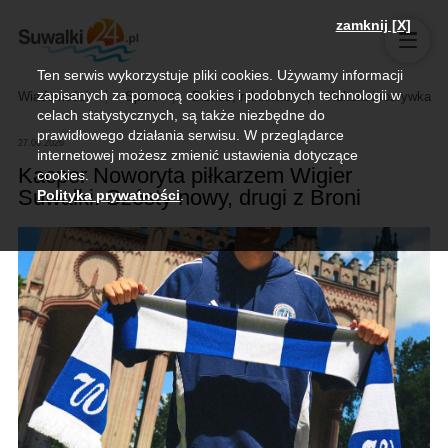
zamknij [X]
Ten serwis wykorzystuje pliki cookies. Używamy informacji
zapisanych za pomocą cookies i podobnych technologii w
Wiadomości
Sport
Biznes, rolnictwo
Kultura i rozrywka
celach statystycznych, są także niezbędne do
prawidłowego działania serwisu. W przeglądarce
27.06.2026
internetowej możesz zmienić ustawienia dotyczące
Kacper Noworyta piłkarzem Wigier
cookies.
Suwałki. Szósty nowy, drugi z Broni
Polityka prywatności
.