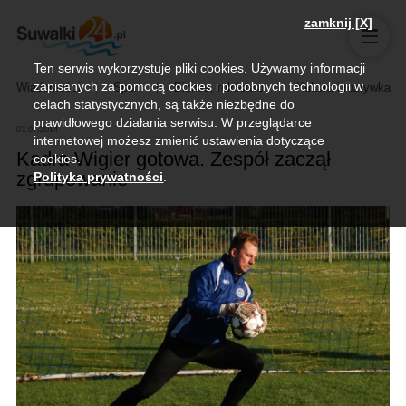
zamknij [X]
Ten serwis wykorzystuje pliki cookies. Używamy informacji
zapisanych za pomocą cookies i podobnych technologii w
Wiadomości
Sport
Biznes, rolnictwo
Kultura i rozrywka
celach statystycznych, są także niezbędne do
prawidłowego działania serwisu. W przeglądarce
03.07.2014
internetowej możesz zmienić ustawienia dotyczące
Kadra Wigier gotowa. Zespół zaczął
cookies.
zgrupowanie
Polityka prywatności
.