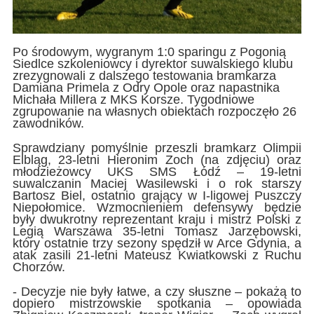
Po środowym, wygranym 1:0 sparingu z Pogonią
Siedlce szkoleniowcy i dyrektor suwalskiego klubu
zrezygnowali z dalszego testowania bramkarza
Damiana Primela z Odry Opole oraz napastnika
Michała Millera z MKS Korsze. Tygodniowe
zgrupowanie na własnych obiektach rozpoczęło 26
zawodników.
Sprawdziany pomyślnie przeszli bramkarz Olimpii
Elbląg, 23-letni Hieronim Zoch (na zdjęciu) oraz
młodzieżowcy UKS SMS Łódź – 19-letni
suwalczanin Maciej Wasilewski i o rok starszy
Bartosz Biel, ostatnio grający w I-ligowej Puszczy
Niepołomice. Wzmocnieniem defensywy będzie
były dwukrotny reprezentant kraju i mistrz Polski z
Legią Warszawa 35-letni Tomasz Jarzębowski,
który ostatnie trzy sezony spędził w Arce Gdynia, a
atak zasili 21-letni Mateusz Kwiatkowski z Ruchu
Chorzów.
- Decyzje nie były łatwe, a czy słuszne – pokażą to
dopiero mistrzowskie spotkania – opowiada