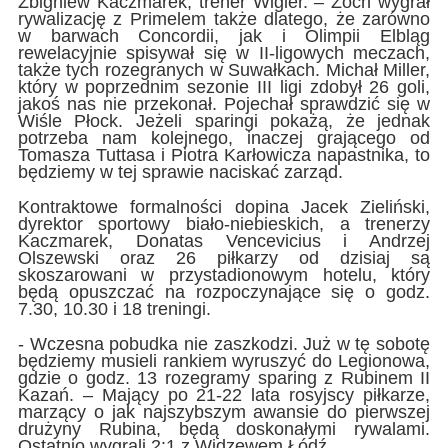
Zbigniew Kaczmarek, trener Wigier. – Zoch wygrał
rywalizację z Primelem także dlatego, że zarówno
w barwach Concordii, jak i Olimpii Elbląg
rewelacyjnie spisywał się w II-ligowych meczach,
także tych rozegranych w Suwałkach. Michał Miller,
który w poprzednim sezonie III ligi zdobył 26 goli,
jakoś nas nie przekonał. Pojechał sprawdzić się w
Wiśle Płock. Jeżeli sparingi pokażą, że jednak
potrzeba nam kolejnego, inaczej grającego od
Tomasza Tuttasa i Piotra Karłowicza napastnika, to
będziemy w tej sprawie naciskać zarząd.
Kontraktowe formalności dopina Jacek Zieliński,
dyrektor sportowy biało-niebieskich, a trenerzy
Kaczmarek, Donatas Vencevicius i Andrzej
Olszewski oraz 26 piłkarzy od dzisiaj są
skoszarowani w przystadionowym hotelu, który
będą opuszczać na rozpoczynające się o godz.
7.30, 10.30 i 18 treningi.
- Wczesna pobudka nie zaszkodzi. Już w tę sobotę
będziemy musieli rankiem wyruszyć do Legionowa,
gdzie o godz. 13 rozegramy sparing z Rubinem II
Kazań. – Mający po 21-22 lata rosyjscy piłkarze,
marzący o jak najszybszym awansie do pierwszej
drużyny Rubina, będą doskonałymi rywalami.
Ostatnio wygrali 2:1 z Widzewem Łódź.