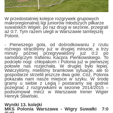
W przedostatniej kolejce rozgrywek grupowych
makroregionalnej ligi juniorów młodszych piłkarze
suwalskich Wigier, po raz drugi w sezonie, przegrali
aż 0:7. Tym razem ulegli w Warszawie tamtejszej
Polonii.
- Pierwszego gola, od dośrodkowaniu z rzutu
rożnego straciliśmy już w drugiej minucie, a trzy
minuty później przegrywaliśmy już 0:2 po
samobójczym trafieniu Kacpra Pieńkowskiego. To
podcięło nogi chłopakom i Polonia już w pierwszej
połowie nas rozjechała. W drugiej było lepiej.
Walczyliśmy, mieliśmy bramkowe sytuacje, ale to
gospodarze strzelili jeszcze dwa gole. Cóż, Polonia
pokazała nam nasze miejsce w szyku. W środę
gramy u siebie z Legią i postaramy się godnie
pożegnać z rozgrywkami w sezonie 2014/2015 –
podsumował mecz w Warszawie trener Wigier
Henryk Śliwiński.
Wyniki 13. kolejki
MKS Polonia Warszawa - Wigry Suwałki 7:0