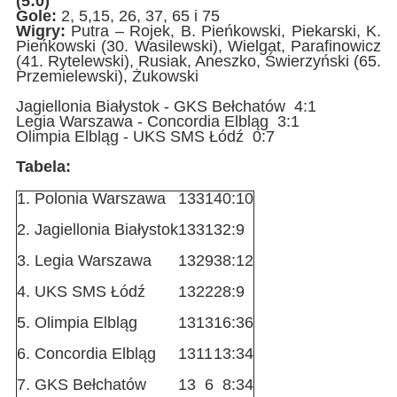
(5:0)
Gole:
2, 5,15, 26, 37, 65 i 75
Wigry:
Putra – Rojek, B. Pieńkowski, Piekarski, K.
Pieńkowski (30. Wasilewski), Wielgat, Parafinowicz
(41. Rytelewski), Rusiak, Aneszko, Świerzyński (65.
Przemielewski), Żukowski
Jagiellonia Białystok - GKS Bełchatów 4:1
Legia Warszawa - Concordia Elbląg 3:1
Olimpia Elbląg - UKS SMS Łódź 0:7
Tabela:
1.
Polonia Warszawa
13
31
40:10
2.
Jagiellonia Białystok
13
31
32:9
3.
Legia Warszawa
13
29
38:12
4.
UKS SMS Łódź
13
22
28:9
5.
Olimpia Elbląg
13
13
16:36
6.
Concordia Elbląg
13
11
13:34
7.
GKS Bełchatów
13
6
8:34