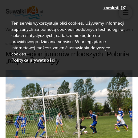
zamknij [X]
Ten serwis wykorzystuje pliki cookies. Używamy informacji
zapisanych za pomocą cookies i podobnych technologii w
Wiadomości
Sport
Biznes, rolnictwo
Kultura i rozrywka
celach statystycznych, są także niezbędne do
prawidłowego działania serwisu. W przeglądarce
07.06.2015
internetowej możesz zmienić ustawienia dotyczące
Makroregion juniorów młodszych. Polonia
cookies.
„rozjechała” Wigry
Polityka prywatności
.