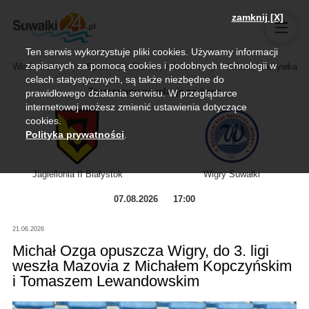
zamknij [X]
Ten serwis wykorzystuje pliki cookies. Używamy informacji
zapisanych za pomocą cookies i podobnych technologii w
Wiadomości
Sport
Biznes, rolnictwo
Kultura i rozrywka
celach statystycznych, są także niezbędne do
Zapraszamy na relację na żywo
prawidłowego działania serwisu. W przeglądarce
internetowej możesz zmienić ustawienia dotyczące
cookies.
Polityka prywatności
.
Jagiellonia II Białystok
Wigry Suwałki
07.08.2026
17:00
21.06.2026
Michał Ozga opuszcza Wigry, do 3. ligi
weszła Mazovia z Michałem Kopczyńskim
i Tomaszem Lewandowskim