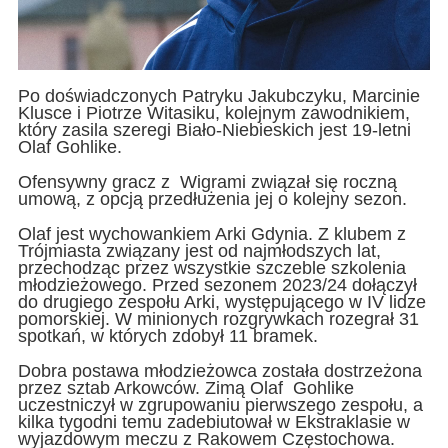
Po doświadczonych Patryku Jakubczyku, Marcinie
Klusce i Piotrze Witasiku, kolejnym zawodnikiem,
który zasila szeregi Biało-Niebieskich jest 19-letni
Olaf Gohlike.
Ofensywny gracz z Wigrami związał się roczną
umową, z opcją przedłużenia jej o kolejny sezon.
Olaf jest wychowankiem Arki Gdynia. Z klubem z
Trójmiasta związany jest od najmłodszych lat,
przechodząc przez wszystkie szczeble szkolenia
młodzieżowego. Przed sezonem 2023/24 dołączył
do drugiego zespołu Arki, występującego w IV lidze
pomorskiej. W minionych rozgrywkach rozegrał 31
spotkań, w których zdobył 11 bramek.
Dobra postawa młodzieżowca została dostrzeżona
przez sztab Arkowców. Zimą Olaf Gohlike
uczestniczył w zgrupowaniu pierwszego zespołu, a
kilka tygodni temu zadebiutował w Ekstraklasie w
wyjazdowym meczu z Rakowem Częstochowa.