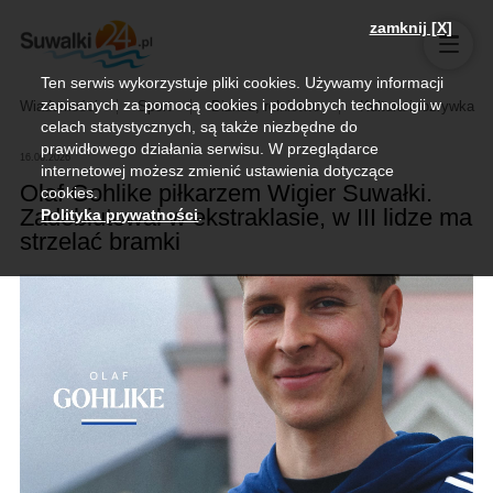
zamknij [X]
Ten serwis wykorzystuje pliki cookies. Używamy informacji
zapisanych za pomocą cookies i podobnych technologii w
Wiadomości
Sport
Biznes, rolnictwo
Kultura i rozrywka
celach statystycznych, są także niezbędne do
prawidłowego działania serwisu. W przeglądarce
16.06.2026
internetowej możesz zmienić ustawienia dotyczące
Olaf Gohlike piłkarzem Wigier Suwałki.
cookies.
Zadebiutował w ekstraklasie, w III lidze ma
Polityka prywatności
.
strzelać bramki