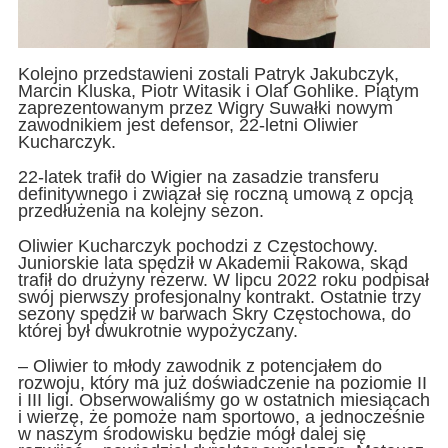
Kolejno przedstawieni zostali Patryk Jakubczyk,
Marcin Kluska, Piotr Witasik i Olaf Gohlike. Piątym
zaprezentowanym przez Wigry Suwałki nowym
zawodnikiem jest defensor, 22-letni Oliwier
Kucharczyk.
22-latek trafił do Wigier na zasadzie transferu
definitywnego i związał się roczną umową z opcją
przedłużenia na kolejny sezon.
Oliwier Kucharczyk pochodzi z Częstochowy.
Juniorskie lata spędził w Akademii Rakowa, skąd
trafił do drużyny rezerw. W lipcu 2022 roku podpisał
swój pierwszy profesjonalny kontrakt. Ostatnie trzy
sezony spędził w barwach Skry Częstochowa, do
której był dwukrotnie wypożyczany.
– Oliwier to młody zawodnik z potencjałem do
rozwoju, który ma już doświadczenie na poziomie II
i III ligi. Obserwowaliśmy go w ostatnich miesiącach
i wierzę, że pomoże nam sportowo, a jednocześnie
w naszym środowisku będzie mógł dalej się