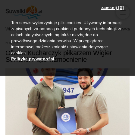
zamknij [X]
Ten serwis wykorzystuje pliki cookies. Używamy informacji
zapisanych za pomocą cookies i podobnych technologii w
Wiadomości
Sport
Biznes, rolnictwo
Kultura i rozrywka
celach statystycznych, są także niezbędne do
prawidłowego działania serwisu. W przeglądarce
21.06.2026
internetowej możesz zmienić ustawienia dotyczące
Oliwier Kucharczyk piłkarzem Wigier
cookies.
Suwałki. Piąte wzmocnienie
Polityka prywatności
.