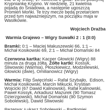
Krypniankę Krypno. W niedzielę, 21 kwietnia
pojadą do Śniadowa, a następnie ugoszczą
Promień Mońki. Te trzy mecze będą przetarciem
przed tym najważniejszym, na początku maja w
Wasilkowie.
Wojciech Drażba
Warmia Grajewo – Wigry Suwałki 2 : 1 (0:0)
Bramki:
0:1 – Maciej Makuszewski 66, 1:1 –
Michał Kosikowski 69, 2:1 – Michał Domański 84
Czerwona kartka:
Kacper Głowicki (Wigry) 88
minuta za drugą żółtą.
Żółte kartki
: Kossyk,
Śliwowski (Warmia), Płoszkiewicz, Modzelewski,
Głowicki (dwie), Omilianowicz (Wigry)
Warmia:
Filip Święciński – Rafał Szybajło, Edison,
Michał Kosikowski, Marcin Mikucki, Krystian
Wojcicki (67 Dawid Kalinowski), Rafał Kalinowski,
Paweł Kossyk, Arkadiusz Mazurek (90 Tomasz
Dzierzgowski), Michał Domański (90 Szymon
Sobolewski), Dawid Śliwowski
Rezerwa: Łukasz Sobolewski – Bartłomiej