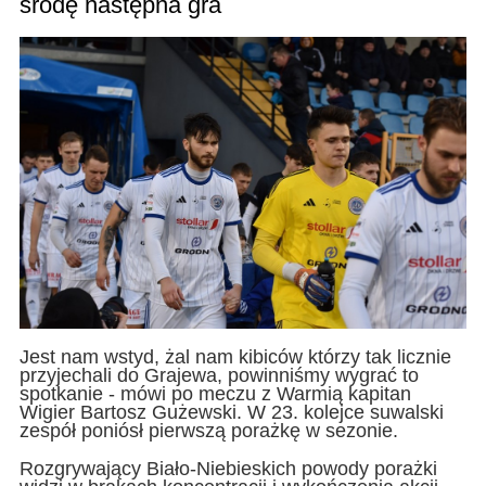
środę następna gra
Jest nam wstyd, żal nam kibiców którzy tak licznie
przyjechali do Grajewa, powinniśmy wygrać to
spotkanie - mówi po meczu z Warmią kapitan
Wigier Bartosz Gużewski. W 23. kolejce suwalski
zespół poniósł pierwszą porażkę w sezonie.
Rozgrywający Biało-Niebieskich powody porażki