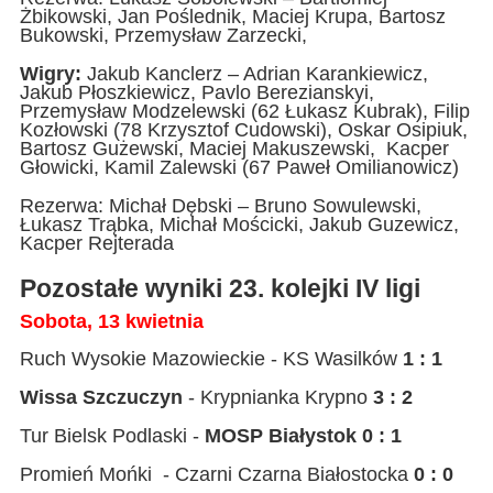
Żbikowski, Jan Poślednik, Maciej Krupa, Bartosz
Bukowski, Przemysław Zarzecki,
Wigry:
Jakub Kanclerz – Adrian Karankiewicz,
Jakub Płoszkiewicz, Pavlo Berezianskyi,
Przemysław Modzelewski (62 Łukasz Kubrak), Filip
Kozłowski (78 Krzysztof Cudowski), Oskar Osipiuk,
Bartosz Gużewski, Maciej Makuszewski, Kacper
Głowicki, Kamil Zalewski (67 Paweł Omilianowicz)
Rezerwa: Michał Dębski – Bruno Sowulewski,
Łukasz Trąbka, Michał Mościcki, Jakub Guzewicz,
Kacper Rejterada
Pozostałe wyniki 23. kolejki IV ligi
Sobota, 13 kwietnia
Ruch Wysokie Mazowieckie - KS Wasilków
1 : 1
Wissa Szczuczyn
- Krypnianka Krypno
3 : 2
Tur Bielsk Podlaski -
MOSP Białystok 0 : 1
Promień Mońki - Czarni Czarna Białostocka
0 : 0