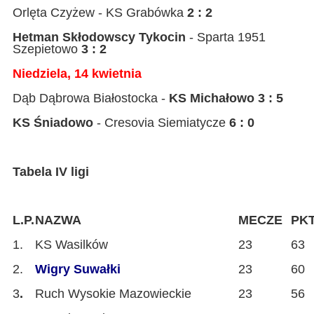
Orlęta Czyżew - KS Grabówka
2 : 2
Hetman Skłodowscy Tykocin
- Sparta 1951
Szepietowo
3 : 2
Niedziela, 14 kwietnia
Dąb Dąbrowa Białostocka -
KS Michałowo 3 : 5
KS Śniadowo
- Cresovia Siemiatycze
6 : 0
Tabela IV ligi
L.P.
NAZWA
MECZE
PK
1.
KS Wasilków
23
63
2.
Wigry Suwałki
23
60
3
.
Ruch Wysokie Mazowieckie
23
56