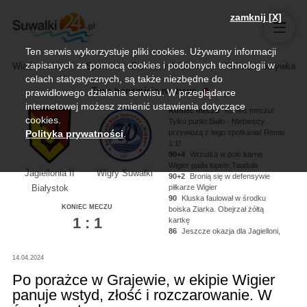
zamknij [X]
Ten serwis wykorzystuje pliki cookies. Używamy informacji
zapisanych za pomocą cookies i podobnych technologii w
Wiadomości
Sport
Biznes, rolnictwo
Kultura i rozrywka
celach statystycznych, są także niezbędne do
Trwa transmisja na żywo
prawidłowego działania serwisu. W przeglądarce
internetowej możesz zmienić ustawienia dotyczące
Koniec meczu
Koniec meczu!
cookies.
Tylko punkt Biało - Niebiescy
przywiozą z tego spotkania! Remis
Polityka prywatności
.
1:1!
90+4
Wrzutka w pole karne
Wigier pada łupem Taudula
Jagiellonia II
Wigry Suwałki
90+2
Bronią się w defensywie
piłkarze Wigier
Białystok
90
Kluska faulował w środku
KONIEC MECZU
boiska Ziarka. Obejrzał żółtą
1 : 1
kartkę
86
Jeszcze okazja dla Jagielloni,
Kononau miał piłkę na nodze ale
nie zdołał oddać strzału!
14.04.2024
84
Kluska dogrywa na głowę
Noworyty, strzał niecelny!
Po porażce w Grajewie, w ekipie Wigier
panuje wstyd, złość i rozczarowanie. W