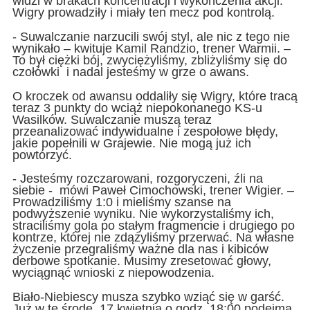
widzi w brakach koncentracji i wykończenia akcji.
Wigry prowadziły i miały ten mecz pod kontrolą.
- Suwalczanie narzucili swój styl, ale nic z tego nie
wynikało – kwituje Kamil Randzio, trener Warmii. –
To był ciężki bój, zwyciężyliśmy, zbliżyliśmy się do
czołówki i nadal jesteśmy w grze o awans.
O kroczek od awansu oddaliły się Wigry, które tracą
teraz 3 punkty do wciąż niepokonanego KS-u
Wasilków. Suwalczanie muszą teraz
przeanalizować indywidualne i zespołowe błędy,
jakie popełnili w Grajewie. Nie mogą już ich
powtórzyć.
- Jesteśmy rozczarowani, rozgoryczeni, źli na
siebie - mówi Paweł Cimochowski, trener Wigier. –
Prowadziliśmy 1:0 i mieliśmy szanse na
podwyższenie wyniku. Nie wykorzystaliśmy ich,
straciliśmy gola po stałym fragmencie i drugiego po
kontrze, której nie zdążyliśmy przerwać. Na własne
życzenie przegraliśmy ważne dla nas i kibiców
derbowe spotkanie. Musimy zresetować głowy,
wyciągnąć wnioski z niepowodzenia.
Biało-Niebiescy musza szybko wziąć się w garść.
Już w tę środę, 17 kwietnia o godz. 18:00 podejmą