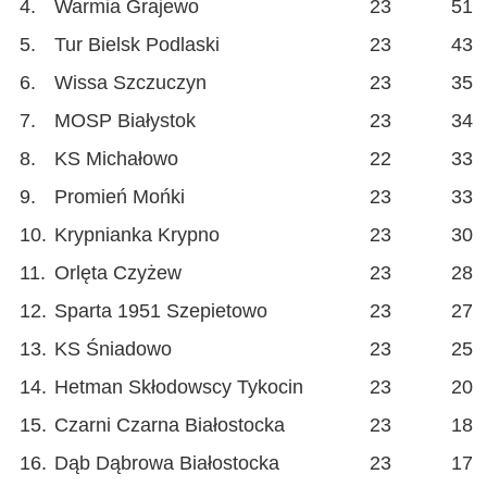
4.
Warmia Grajewo
23
51
5.
Tur Bielsk Podlaski
23
43
6.
Wissa Szczuczyn
23
35
7.
MOSP Białystok
23
34
8.
KS Michałowo
22
33
9.
Promień Mońki
23
33
10.
Krypnianka Krypno
23
30
11.
Orlęta Czyżew
23
28
12.
Sparta 1951 Szepietowo
23
27
13.
KS Śniadowo
23
25
14.
Hetman Skłodowscy Tykocin
23
20
15.
Czarni Czarna Białostocka
23
18
16.
Dąb Dąbrowa Białostocka
23
17