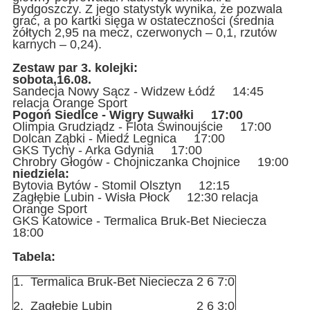
Bydgoszczy. Z jego statystyk wynika, że pozwala
grać, a po kartki sięga w ostateczności (średnia
żółtych 2,95 na mecz, czerwonych – 0,1, rzutów
karnych – 0,24).
Zestaw par 3. kolejki:
sobota,16.08.
Sandecja Nowy Sącz - Widzew Łódź 14:45
relacja Orange Sport
Pogoń Siedlce - Wigry Suwałki 17:00
Olimpia Grudziądz - Flota Świnoujście 17:00
Dolcan Ząbki - Miedź Legnica 17:00
GKS Tychy - Arka Gdynia 17:00
Chrobry Głogów - Chojniczanka Chojnice 19:00
niedziela:
Bytovia Bytów - Stomil Olsztyn 12:15
Zagłębie Lubin - Wisła Płock 12:30 relacja
Orange Sport
GKS Katowice - Termalica Bruk-Bet Nieciecza
18:00
Tabela:
1.
Termalica Bruk-Bet Nieciecza
2
6
7:0
2.
Zagłębie Lubin
2
6
3:0