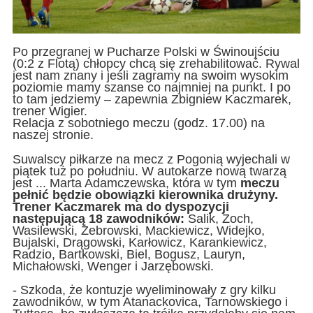
Po przegranej w Pucharze Polski w Świnoujściu
(0:2 z Flotą) chłopcy chcą się zrehabilitować. Rywal
jest nam znany i jeśli zagramy na swoim wysokim
poziomie mamy szanse co najmniej na punkt. I po
to tam jedziemy – zapewnia Zbigniew Kaczmarek,
trener Wigier.
Relacja z sobotniego meczu (godz. 17.00) na
naszej stronie.
Suwalscy piłkarze na mecz z Pogonią wyjechali w
piątek tuż po południu. W autokarze nową twarzą
jest ... Marta Adamczewska, która w tym
meczu
pełnić będzie obowiązki kierownika drużyny.
Trener Kaczmarek ma do dyspozycji
następującą 18 zawodników:
Salik, Zoch,
Wasilewski, Żebrowski, Mackiewicz, Widejko,
Bujalski, Drągowski, Karłowicz, Karankiewicz,
Radzio, Bartkowski, Biel, Bogusz, Lauryn,
Michałowski, Wenger i Jarzębowski.
- Szkoda, że kontuzje wyeliminowały z gry kilku
zawodników, w tym Atanackovica, Tarnowskiego i