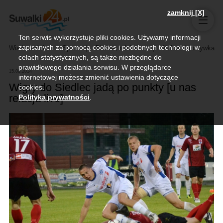
zamknij [X]
Ten serwis wykorzystuje pliki cookies. Używamy informacji
zapisanych za pomocą cookies i podobnych technologii w
Wiadomości
Sport
Biznes, rolnictwo
Kultura i rozrywka
celach statystycznych, są także niezbędne do
prawidłowego działania serwisu. W przeglądarce
15.08.2014
internetowej możesz zmienić ustawienia dotyczące
Wigry do Siedlec jadą po punkty [u nas
cookies.
relacja live]
Polityka prywatności
.