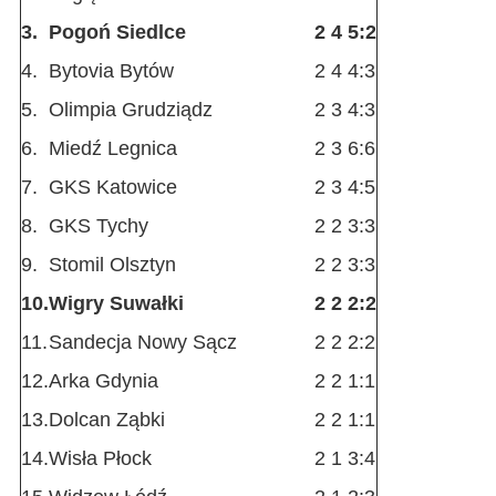
3.
Pogoń Siedlce
2
4
5:2
4.
Bytovia Bytów
2
4
4:3
5.
Olimpia Grudziądz
2
3
4:3
6.
Miedź Legnica
2
3
6:6
7.
GKS Katowice
2
3
4:5
8.
GKS Tychy
2
2
3:3
9.
Stomil Olsztyn
2
2
3:3
10.
Wigry Suwałki
2
2
2:2
11.
Sandecja Nowy Sącz
2
2
2:2
12.
Arka Gdynia
2
2
1:1
13.
Dolcan Ząbki
2
2
1:1
14.
Wisła Płock
2
1
3:4