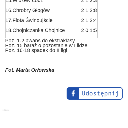
15.
Widzew Łódź
2
1
2:3
16.
Chrobry Głogów
2
1
2:8
17.
Flota Świnoujście
2
1
2:4
18.
Chojniczanka Chojnice
2
0
1:5
Poz. 1-2 awans do ekstraklasy
Poz. 15 baraż o pozostanie w I lidze
Poz. 16-18 spadek do II ligi
Fot. Marta Orłowska