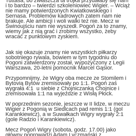
Tuttasa, bo zwłaszcza ta trójka przydałaby się nam
i to bardzo – twierdzi szkoleniowiec Wigier. – Wciąż
nie mamy potwierdzonych Kwiatkowskiego i
Sernasa. Problemów kadrowych zatem nam nie
brakuje. Ale ambicji i woli walki też nie. Mecz w
Świnoujściu nam nie wyszedł. Pogoń za to znamy,
wiemy jak z nią grać i zrobimy wszystko, żeby
wracać z punktowym zyskiem.
Jak się okazuje znamy nie wszystkich piłkarzy
sobotniego rywala, bowiem w tym tygodniu do
Pogoni zatwierdzony został, wypożyczony z Legii
Warszawa, 20-letni pomocnik Marcel Gąsior.
Przypomnijmy, że Wigry oba mecze ze Stomilem i
Bytovią Bytów zremisowały po 1:1. Pogoń zaś
wygrała 4:1 u siebie z Chojniczanką Chojnice i
zremisowała 1:1 na wyjeździe z Wisłą Płock.
W poprzednim sezonie, jeszcze w II lidze, w meczu
Wigier z Pogonią w Siedlcach pad remis 1:1 (gol
Karankiewicz), a w Suwałkach Wigry wygrały 2:1
(gole Radzio i Karankiewicz).
Mecz Pogoń Wigry (sobota, godz. 17.00) jako
główny poprowadzi Adam Lyczmański z