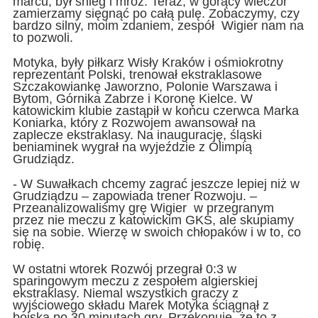
marcu, był śnieg i mróz. Teraz, w gorący wieczór
zamierzamy sięgnąć po całą pulę. Zobaczymy, czy
bardzo silny, moim zdaniem, zespół Wigier nam na
to pozwoli.
Motyka, były piłkarz Wisły Kraków i ośmiokrotny
reprezentant Polski, trenował ekstraklasowe
Szczakowiankę Jaworzno, Polonie Warszawa i
Bytom, Górnika Zabrze i Koronę Kielce. W
katowickim klubie zastąpił w końcu czerwca Marka
Koniarka, który z Rozwojem awansował na
zaplecze ekstraklasy. Na inaugurację, śląski
beniaminek wygrał na wyjeździe z Olimpią
Grudziądz.
- W Suwałkach chcemy zagrać jeszcze lepiej niż w
Grudziądzu – zapowiada trener Rozwoju. –
Przeanalizowaliśmy grę Wigier w przegranym
przez nie meczu z katowickim GKS, ale skupiamy
się na sobie. Wierzę w swoich chłopaków i w to, co
robię.
W ostatni wtorek Rozwój przegrał 0:3 w
sparingowym meczu z zespołem algierskiej
ekstraklasy. Niemal wszystkich graczy z
wyjściowego składu Marek Motyka ściągnął z
boiska po 30 minutach gry. Przekonuje, że to z