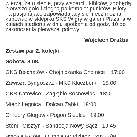
wierzą, że u siebie, przy wsparciu kibiców, zdobędą
pierwsze gole i siegną po komplet punktów. Bilety
na pasjonująco zapowiadający się mecz można
kupować w sklepiku SKS Wigry w galerii Plaza, a w
kasach stadionu w dniu spotkania od godz. 10 do
zakończenia pierwszej połowy.
Wojciech Drażba
Zestaw par 2. kolejki
Sobota, 8.08.
GKS Bełchatów - Chojniczanka Chojnice 17:00
Zawisza Bydgoszcz - MKS Kluczbork 18:00
GKS Katowice - Zagłębie Sosnowiec 18:00
Miedź Legnica - Dolcan Ząbki 18:00
Chrobry Głogów - Pogoń Siedlce 19:00
Stomil Olsztyn - Sandecja Nowy Sącz 19:45
Bytovia Bytów - Olimpia Grudziądz 20:00 (w