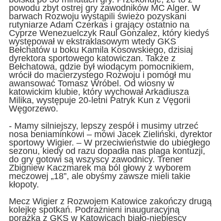
powodu zbyt ostrej gry zawodników MC Alger. W
barwach Rozwoju wystąpili świeżo pozyskani
rutyniarze Adam Czerkas i grający ostatnio na
Cyprze Wenezuelczyk Raul Gonzalez, który kiedyś
występował w ekstraklasowym wtedy GKS
Bełchatów u boku Kamila Kosowskiego, dzisiaj
dyrektora sportowego katowiczan. Także z
Bełchatowa, gdzie był wiodącym pomocnikiem,
wrócił do macierzystego Rozwoju i pomógł mu
awansować Tomasz Wróbel. Od wiosny w
katowickim klubie, który wychował Arkadiusza
Milika, występuje 20-letni Patryk Kun z Vęgorii
Węgorzewo.
- Mamy silniejszy, lepszy zespół i musimy utrzeć
nosa beniaminkowi – mówi Jacek Zieliński, dyrektor
sportowy Wigier. – W przeciwieństwie do ubiegłego
sezonu, kiedy od razu dopadła nas plaga kontuzji,
do gry gotowi są wszyscy zawodnicy. Trener
Zbigniew Kaczmarek ma ból głowy z wyborem
meczowej „18”, ale obyśmy zawsze mieli takie
kłopoty.
Mecz Wigier z Rozwojem Katowice zakończy drugą
kolejkę spotkań. Podrażnieni inauguracyjną
porażką z GKS w Katowicach biało-niebiescy