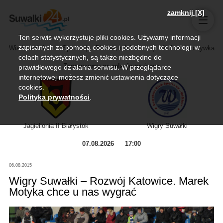
zamknij [X]
Ten serwis wykorzystuje pliki cookies. Używamy informacji
zapisanych za pomocą cookies i podobnych technologii w
Wiadomości
Sport
Biznes, rolnictwo
Kultura i rozrywka
celach statystycznych, są także niezbędne do
Zapraszamy na relację na żywo
prawidłowego działania serwisu. W przeglądarce
internetowej możesz zmienić ustawienia dotyczące
cookies.
Polityka prywatności
.
Jagiellonia II Białystok
Wigry Suwałki
07.08.2026
17:00
06.08.2015
Wigry Suwałki – Rozwój Katowice. Marek
Motyka chce u nas wygrać