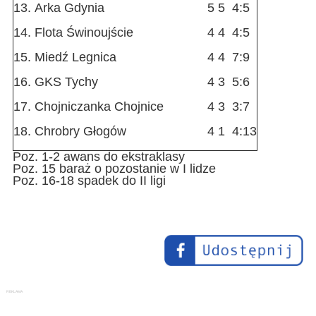
13.
Arka Gdynia
5
5
4:5
14.
Flota Świnoujście
4
4
4:5
15.
Miedź Legnica
4
4
7:9
16.
GKS Tychy
4
3
5:6
17.
Chojniczanka Chojnice
4
3
3:7
18.
Chrobry Głogów
4
1
4:13
Poz. 1-2 awans do ekstraklasy
Poz. 15 baraż o pozostanie w I lidze
Poz. 16-18 spadek do II ligi