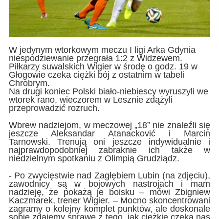
W jedynym wtorkowym meczu I ligi Arka Gdynia
niespodziewanie przegrała 1:2 z Widzewem.
Piłkarzy suwalskich Wigier w środę o godz. 19 w
Głogowie czeka ciężki bój z ostatnim w tabeli
Chrobrym.
Na drugi koniec Polski biało-niebiescy wyruszyli we
wtorek rano, wieczorem w Lesznie zdążyli
przeprowadzić rozruch.
Wbrew nadziejom, w meczowej „18” nie znaleźli się
jeszcze Aleksandar Atanacković i Marcin
Tarnowski. Trenują oni jeszcze indywidualnie i
najprawdopodobniej zabraknie ich także w
niedzielnym spotkaniu z Olimpią Grudziądz.
- Po zwycięstwie nad Zagłębiem Lubin (na zdjęciu),
zawodnicy są w bojowych nastrojach i mam
nadzieję, że pokażą je boisku – mówi Zbigniew
Kaczmarek, trener Wigier. – Mocno skoncentrowani
zagramy o kolejny komplet punktów, ale doskonale
sobie zdajemy sprawę z tego, jak ciężkie czeka nas