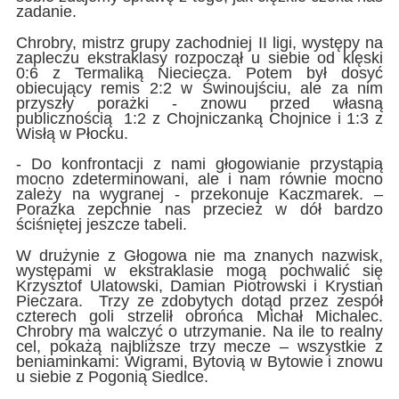
zadanie.
Chrobry, mistrz grupy zachodniej II ligi, występy na
zapleczu ekstraklasy rozpoczął u siebie od klęski
0:6 z Termaliką Nieciecza. Potem był dosyć
obiecujący remis 2:2 w Świnoujściu, ale za nim
przyszły porażki - znowu przed własną
publicznością 1:2 z Chojniczanką Chojnice i 1:3 z
Wisłą w Płocku.
- Do konfrontacji z nami głogowianie przystąpią
mocno zdeterminowani, ale i nam równie mocno
zależy na wygranej - przekonuje Kaczmarek. –
Porażka zepchnie nas przecież w dół bardzo
ściśniętej jeszcze tabeli.
W drużynie z Głogowa nie ma znanych nazwisk,
występami w ekstraklasie mogą pochwalić się
Krzysztof Ulatowski, Damian Piotrowski i Krystian
Pieczara. Trzy ze zdobytych dotąd przez zespół
czterech goli strzelił obrońca Michał Michalec.
Chrobry ma walczyć o utrzymanie. Na ile to realny
cel, pokażą najbliższe trzy mecze – wszystkie z
beniaminkami: Wigrami, Bytovią w Bytowie i znowu
u siebie z Pogonią Siedlce.