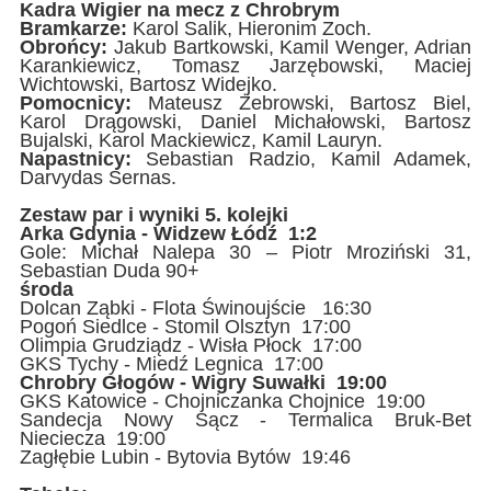
Kadra Wigier na mecz z Chrobrym
Bramkarze:
Karol Salik, Hieronim Zoch.
Obrońcy:
Jakub Bartkowski, Kamil Wenger, Adrian
Karankiewicz, Tomasz Jarzębowski, Maciej
Wichtowski, Bartosz Widejko.
Pomocnicy:
Mateusz Żebrowski, Bartosz Biel,
Karol Drągowski, Daniel Michałowski, Bartosz
Bujalski, Karol Mackiewicz, Kamil Lauryn.
Napastnicy:
Sebastian Radzio, Kamil Adamek,
Darvydas Sernas.
Zestaw par i wyniki 5. kolejki
Arka Gdynia - Widzew Łódź 1:2
Gole: Michał Nalepa 30 – Piotr Mroziński 31,
Sebastian Duda 90+
środa
Dolcan Ząbki - Flota Świnoujście 16:30
Pogoń Siedlce - Stomil Olsztyn 17:00
Olimpia Grudziądz - Wisła Płock 17:00
GKS Tychy - Miedź Legnica 17:00
Chrobry Głogów - Wigry Suwałki 19:00
GKS Katowice - Chojniczanka Chojnice 19:00
Sandecja Nowy Sącz - Termalica Bruk-Bet
Nieciecza 19:00
Zagłębie Lubin - Bytovia Bytów 19:46