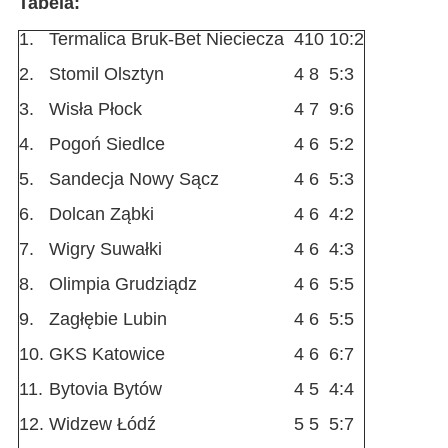
Tabela:
1.
Termalica Bruk-Bet Nieciecza
4
10
10:2
2.
Stomil Olsztyn
4
8
5:3
3.
Wisła Płock
4
7
9:6
4.
Pogoń Siedlce
4
6
5:2
5.
Sandecja Nowy Sącz
4
6
5:3
6.
Dolcan Ząbki
4
6
4:2
7.
Wigry Suwałki
4
6
4:3
8.
Olimpia Grudziądz
4
6
5:5
9.
Zagłębie Lubin
4
6
5:5
10.
GKS Katowice
4
6
6:7
11.
Bytovia Bytów
4
5
4:4
12.
Widzew Łódź
5
5
5:7