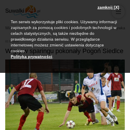
zamknij [X]
Ten serwis wykorzystuje pliki cookies. Używamy informacji
zapisanych za pomocą cookies i podobnych technologii w
Wiadomości
Sport
Biznes, rolnictwo
Kultura i rozrywka
celach statystycznych, są także niezbędne do
prawidłowego działania serwisu. W przeglądarce
02.07.2014
internetowej możesz zmienić ustawienia dotyczące
Wigry w sparingu pokonały Pogoń Siedlce
cookies.
Polityka prywatności
.