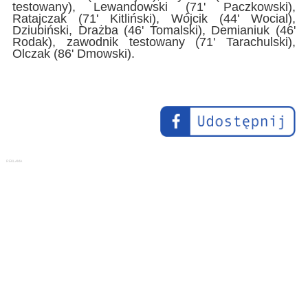
testowany), Lewandowski (71' Paczkowski),
Ratajczak (71' Kitliński), Wójcik (44' Wocial),
Dziubiński, Drażba (46' Tomalski), Demianiuk (46'
Rodak), zawodnik testowany (71' Tarachulski),
Olczak (86' Dmowski).