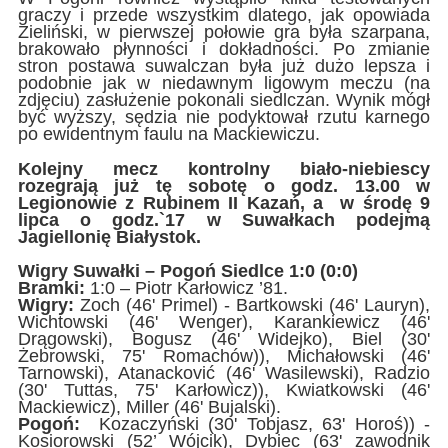
graczy i przede wszystkim dlatego, jak opowiada
Zieliński, w pierwszej połowie gra była szarpana,
brakowało płynności i dokładności. Po zmianie
stron postawa suwalczan była już dużo lepsza i
podobnie jak w niedawnym ligowym meczu (na
zdjęciu) zasłużenie pokonali siedlczan. Wynik mógł
być wyższy, sędzia nie podyktował rzutu karnego
po ewidentnym faulu na Mackiewiczu.
Kolejny mecz kontrolny biało-niebiescy
rozegrają już tę sobotę o godz. 13.00 w
Legionowie z Rubinem II Kazań, a w środę 9
lipca o godz.`17 w Suwałkach podejmą
Jagiellonię Białystok.
Wigry Suwałki – Pogoń Siedlce 1:0 (0:0)
Bramki:
1:0 – Piotr Karłowicz ’81.
Wigry:
Zoch (46' Primel) - Bartkowski (46' Lauryn),
Wichtowski (46' Wenger), Karankiewicz (46'
Drągowski), Bogusz (46' Widejko), Biel (30'
Żebrowski, 75' Romachów)), Michałowski (46'
Tarnowski), Atanacković (46' Wasilewski), Radzio
(30' Tuttas, 75' Karłowicz)), Kwiatkowski (46'
Mackiewicz), Miller (46' Bujalski).
Pogoń:
Kozaczyński (30' Tobjasz, 63' Horoś)) -
Kosiorowski (52’ Wójcik), Dybiec (63' zawodnik