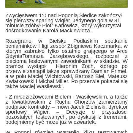
Zwycięstwem 1:0 nad Pogonią Siedlce zakończył
się pierwszy sparing Wigier. Jedynego gola w 81
minucie zdobył Piotr Karłowicz, który wykorzystał
dośrodkowanie Karola Mackiewicza.
Rozegrane w Bielsku Podlaskim spotkanie
beniaminków I ligi zespół Zbigniewa Kaczmarka, w
którym zabrakło tylko ostatnio grającego w Arce
GdyniaTomasza Jarzębowskiego, rozpoczął z
pięcioma testowanymi zawodnikami w składzie. W
bramce wystąpił Hieronim Zoch, którego po
przerwie zastąpił także sprawdzany Damian Primel,
a w polu Maciej Wichtowski, Bartosz Biel, Mateusz
Kwiatkowski i Michał Miller. Po przerwie pokazał się
także Maciej Wasilewski.
- Z młodzieżowcami Bielem i Wasilewskim, a także
z Kwiatkowskim z Ruchu Chorzów zamierzamy
podpisać kontrakty – mówi Jacek Zieliński, dyrektor
sportowy Wigier. – Decyzje o przyszłości
pozostałych testowanych, po dyskusji z trenerami,
podejmiemy być może już w czwartek.
W Pogoni również wystąpiło kilku testowanych