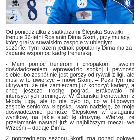
Od poniedziałku z siatkarzami Ślepska Suwałki
trenuje 36-letni Rosjanin Dima Skorij, przyjmujący,
który grał w suwalskim zespole w ubiegłym
sezonie. Tym razem jednak popularny Dima ma za
zadanie wspomóc kadrę trenerską.
- Mam pomóc trenerom i chłopakom swoim
doświadczeniem, wprowadzić spokój i pewność
siebie, bo zespół nie jest gorszy od rywali z ligi, ale
musi w to uwierzyć – mówi Skorij. – Poza tym nie
ukrywam, że nie zamierzam już kończyć kariery, a
chcę jeszcze trochę pograć. Brakowało mi
intensywnych treningów. W Gdańsku trenowałem z
Młodą Ligą, ale to nie było to, co w I-ligowym
zespole seniorów Ślepska. Mam nadzieję, że moje
doświadczenie pomoże Ślepskowi w osiąganiu
wyników, na jakie stać tę drużynę. Wierzę, że
przełamanie nastąpi już w najbliższym meczu we
Wrześni – dodaje Dima.
Z poprzedniego sezonu Skorij zna ponad połowę