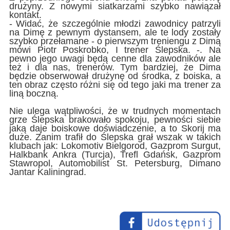
drużyny. Z nowymi siatkarzami szybko nawiązał
kontakt.
- Widać, że szczególnie młodzi zawodnicy patrzyli
na Dimę z pewnym dystansem, ale te lody zostały
szybko przełamane - o pierwszym treniengu z Dimą
mówi Piotr Poskrobko, I trener Ślepska. -. Na
pewno jego uwagi będą cenne dla zawodników ale
też i dla nas, trenerów. Tym bardziej, że Dima
będzie obserwował drużynę od środka, z boiska, a
ten obraz często różni się od tego jaki ma trener za
liną boczną.
Nie ulega wątpliwości, że w trudnych momentach
grze Ślepska brakowało spokoju, pewności siebie
jaką daje boiskowe doświadczenie, a to Skorij ma
duże. Zanim trafił do Ślepska grał wszak w takich
klubach jak: Lokomotiv Bielgorod, Gazprom Surgut,
Halkbank Ankra (Turcja), Trefl Gdańsk, Gazprom
Stawropol, Automobilist St. Petersburg, Dimano
Jantar Kaliningrad.