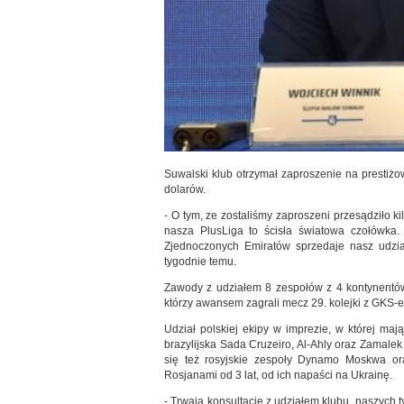
Suwalski klub otrzymał zaproszenie na prestiżo
dolarów.
- O tym, ze zostaliśmy zaproszeni przesądziło 
nasza PlusLiga to ścisła światowa czołówka
Zjednoczonych Emiratów sprzedaje nasz udzia
tygodnie temu.
Zawody z udziałem 8 zespołów z 4 kontynentów
którzy awansem zagrali mecz 29. kolejki z GKS
Udział polskiej ekipy w imprezie, w której maj
brazylijska Sada Cruzeiro, Al-Ahly oraz Zamalek
się też rosyjskie zespoły Dynamo Moskwa o
Rosjanami od 3 lat, od ich napaści na Ukrainę.
- Trwają konsultacje z udziałem klubu, naszych t