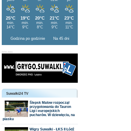
Godzina po godzinie
Na 45 dni
Suwałki24 TV
Ślepsk Malow rozpoczął
przygotowania do Tauron
Ligi i europejskich
pucharów. W dziewięciu, na
piasku
Wigry Suwałki - ŁKS II Łódź