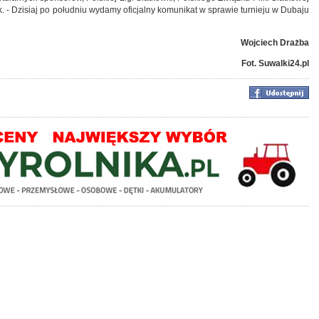
. - Dzisiaj po południu wydamy oficjalny komunikat w sprawie turnieju w Dubaju
Wojciech Drażba
Fot. Suwalki24.pl