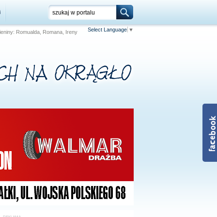
i
Select Language
▼
 Imieniny: Romualda, Romana, Ireny