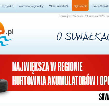
a i rozrywka
Informator regionalny
Młode suwałki24
Ogłoszenia
Praca Suwałk
Dzisiaj jest: Niedziela, 09 sierpnia 2026.