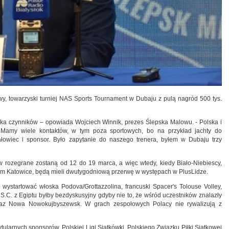
wy, towarzyski turniej NAS Sports Tournament w Dubaju z pulą nagród 500 tys.
kilka czynników – opowiada Wojciech Winnik, prezes Ślepska Malowu. - Polska i
. Mamy wiele kontaktów, w tym poza sportowych, bo na przykład jachty do
łowiec i sponsor. Było zapytanie do naszego trenera, byłem w Dubaju trzy
 rozegrane zostaną od 12 do 19 marca, a więc wtedy, kiedy Biało-Niebiescy,
-em Katowice, będą mieli dwutygodniową przerwę w występach w PlusLidze.
ą wystartować włoska Podova/Grottazzolina, francuski Spacer's Tolouse Volley,
 S.C. z Egiptu byłby bezdyskusyjny gdyby nie to, że wśród uczestników znalazły
raz Nowa Nowokujbyszewsk. W grach zespołowych Polacy nie rywalizują z
ytularnych sponsorów, Polskiej Ligi Siatkówki, Polskiego Związku Piłki Siatkowej