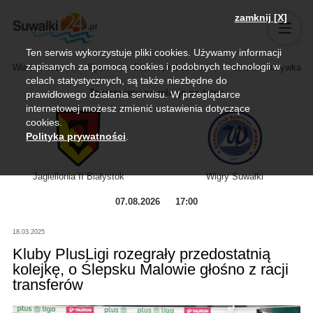
zamknij [X]
Ten serwis wykorzystuje pliki cookies. Używamy informacji
zapisanych za pomocą cookies i podobnych technologii w
Wiadomości
Sport
Biznes, rolnictwo
Kultura i rozrywka
celach statystycznych, są także niezbędne do
Zapraszamy na relację na żywo
prawidłowego działania serwisu. W przeglądarce
internetowej możesz zmienić ustawienia dotyczące
cookies.
Polityka prywatności
.
Jagiellonia II Białystok
Wigry Suwałki
07.08.2026
17:00
18.03.2025
Kluby PlusLigi rozegrały przedostatnią
kolejkę, o Ślepsku Malowie głośno z racji
transferów