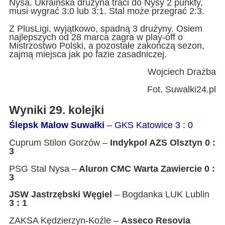
Nysa. Ukraińska drużyna traci do Nysy 2 punkty,
musi wygrać 3:0 lub 3:1. Stal może przegrać 2:3.
Z PlusLigi, wyjątkowo, spadną 3 drużyny. Osiem
najlepszych od 28 marca zagra w play-off o
Mistrzostwo Polski, a pozostałe zakończą sezon,
zajmą miejsca jak po fazie zasadniczej.
Wojciech Drażba
Fot. Suwalki24.pl
Wyniki 29. kolejki
Ślepsk Malow Suwałki
– GKS Katowice 3 : 0
Cuprum Stilon Gorzów –
Indykpol AZS Olsztyn 0 :
3
PSG Stal Nysa –
Aluron CMC Warta Zawiercie 0 :
3
JSW Jastrzębski Węgiel
– Bogdanka LUK Lublin
3 : 1
ZAKSA Kędzierzyn-Koźle –
Asseco Resovia