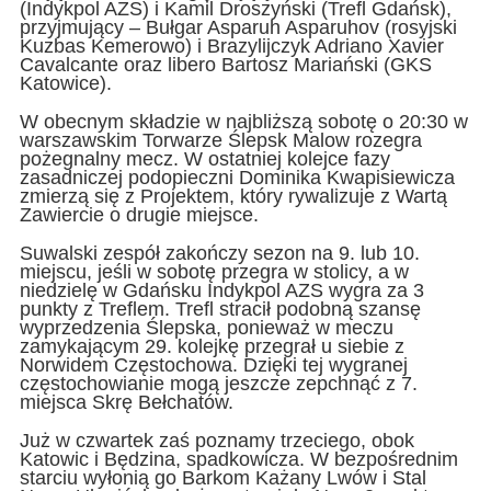
(Indykpol AZS) i Kamil Droszyński (Trefl Gdańsk),
przyjmujący – Bułgar Asparuh Asparuhov (rosyjski
Kuzbas Kemerowo) i Brazylijczyk Adriano Xavier
Cavalcante oraz libero Bartosz Mariański (GKS
Katowice).
W obecnym składzie w najbliższą sobotę o 20:30 w
warszawskim Torwarze Ślepsk Malow rozegra
pożegnalny mecz. W ostatniej kolejce fazy
zasadniczej podopieczni Dominika Kwapisiewicza
zmierzą się z Projektem, który rywalizuje z Wartą
Zawiercie o drugie miejsce.
Suwalski zespół zakończy sezon na 9. lub 10.
miejscu, jeśli w sobotę przegra w stolicy, a w
niedzielę w Gdańsku Indykpol AZS wygra za 3
punkty z Treflem. Trefl stracił podobną szansę
wyprzedzenia Ślepska, ponieważ w meczu
zamykającym 29. kolejkę przegrał u siebie z
Norwidem Częstochowa. Dzięki tej wygranej
częstochowianie mogą jeszcze zepchnąć z 7.
miejsca Skrę Bełchatów.
Już w czwartek zaś poznamy trzeciego, obok
Katowic i Będzina, spadkowicza. W bezpośrednim
starciu wyłonią go Barkom Każany Lwów i Stal