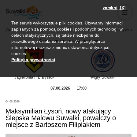
zamknij [X]
Ten serwis wykorzystuje pliki cookies. Używamy informacji
zapisanych za pomocą cookies i podobnych technologii w
Wiadomości
Sport
Biznes, rolnictwo
Kultura i rozrywka
celach statystycznych, są także niezbędne do
Zapraszamy na relację na żywo
prawidłowego działania serwisu. W przeglądarce
internetowej możesz zmienić ustawienia dotyczące
cookies.
Polityka prywatności
.
Jagiellonia II Białystok
Wigry Suwałki
07.08.2026
17:00
04.06.2026
Maksymilian Łysoń, nowy atakujący
Ślepska Malowu Suwałki, powalczy o
miejsce z Bartoszem Filipiakiem