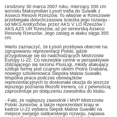
Urodzony 30 marca 2007 roku, mierzący 200 cm
wzrostu Maksymilian Łysoń trafia do Suwałk z
Asseco Resovii Rzeszów. To właśnie w Rzeszowie
przebiegała dotychczasowa ścieżka jego rozwoju -
od MKS Andrychów, przez AKS V LO Rzeszów i
AKS AZS UR Rzeszów, aż po seniorską Asseco
Resovię Rzeszów. Jego zasięg w ataku sięga 355
cm.
Warto zaznaczyć, że Łysoń przebywa obecnie na
zgrupowaniu reprezentacji Polski, gdzie
przygotowuje się do nadchodzących Mistrzostw
Europy U-22. Co niezwykle cenne w perspektywie
zbliżającego się sezonu PlusLigi, młody atakujący
szlifuje formę pod czujnym okiem Piotra Grabana,
nowego szkoleniowca Ślepska Malow Suwałki.
Wspólna praca podczas obowiązków
reprezentacyjnych to doskonała okazja do jeszcze
lepszego poznania filozofii trenera, co z pewnością
zaprocentuje po dołączeniu zawodnika do klubu.
-
Fakt, że najlepszy zawodnik i MVP Mistrzostw
Polski Juniorów, a także reprezentant kraju w
kadrze U-22 wybiera Ślepsk Malow Suwałki na
miejsce swojego siatkarskiego rozwoju, napawa