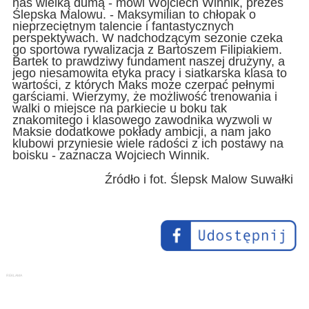
nas wielką dumą - mówi Wojciech Winnik, prezes
Ślepska Malowu. - Maksymilian to chłopak o
nieprzeciętnym talencie i fantastycznych
perspektywach. W nadchodzącym sezonie czeka
go sportowa rywalizacja z Bartoszem Filipiakiem.
Bartek to prawdziwy fundament naszej drużyny, a
jego niesamowita etyka pracy i siatkarska klasa to
wartości, z których Maks może czerpać pełnymi
garściami. Wierzymy, że możliwość trenowania i
walki o miejsce na parkiecie u boku tak
znakomitego i klasowego zawodnika wyzwoli w
Maksie dodatkowe pokłady ambicji, a nam jako
klubowi przyniesie wiele radości z ich postawy na
boisku - zaznacza Wojciech Winnik.
Źródło i fot. Ślepsk Malow Suwałki