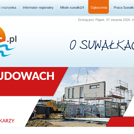
a i rozrywka
Informator regionalny
Młode suwałki24
Ogłoszenia
Praca Suwałk
Dzisiaj jest: Piątek, 07 sierpnia 2026.