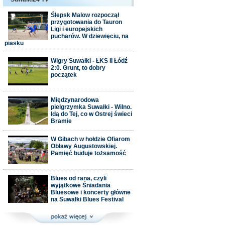
Ślepsk Malow rozpoczął
przygotowania do Tauron
Ligi i europejskich
pucharów. W dziewięciu, na
piasku
Wigry Suwałki - ŁKS II Łódź
2:0. Grunt, to dobry
początek
Międzynarodowa
pielgrzymka Suwałki - Wilno.
Idą do Tej, co w Ostrej świeci
Bramie
W Gibach w hołdzie Ofiarom
Obławy Augustowskiej.
Pamięć buduje tożsamość
Blues od rana, czyli
wyjątkowe Śniadania
Bluesowe i koncerty główne
na Suwałki Blues Festival