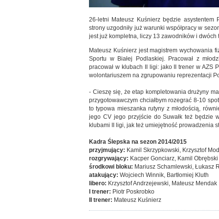
26-letni Mateusz Kuśnierz będzie asystentem P
strony uzgodniły już warunki współpracy w sezon
jest już kompletna, liczy 13 zawodników i dwóch 
Mateusz Kuśnierz jest magistrem wychowania 
Sportu w Białej Podlaskiej. Pracował z młodz
pracował w klubach II ligi: jako II trener w AZS
wolontariuszem na zgrupowaniu reprezentacji Pol
- Cieszę się, że etap kompletowania drużyny mam
przygotowawczym chciałbym rozegrać 8-10 spotk
to typowa mieszanka rutyny z młodością, równ
jego CV jego przyjście do Suwałk też będzie 
klubami II ligi, jak też umiejętność prowadzenia
Kadra Ślepska na sezon 2014/2015
przyjmujący:
Kamil Skrzypkowski, Krzysztof Mo
rozgrywający:
Kacper Gonciarz, Kamil Obrębski
środkowi bloku:
Mariusz Schamlewski, Łukasz 
atakujący:
Wojciech Winnik, Bartłomiej Kluth
libero:
Krzysztof Andrzejewski, Mateusz Mendak
I trener:
Piotr Poskrobko
II trener:
Mateusz Kuśnierz