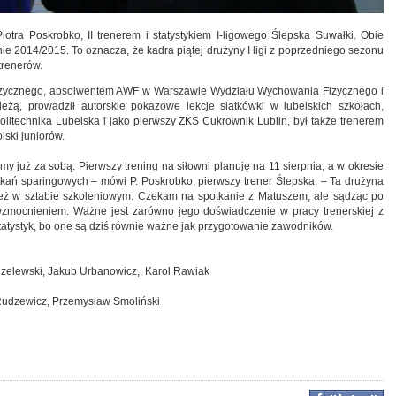
iotra Poskrobko, II trenerem i statystykiem I-ligowego Ślepska Suwałki. Obie
ie 2014/2015. To oznacza, że kadra piątej drużyny I ligi z poprzedniego sezonu
trenerów.
fizycznego, absolwentem AWF w Warszawie Wydziału Wychowania Fizycznego i
ieżą, prowadził autorskie pokazowe lekcje siatkówki w lubelskich szkołach,
 Politechnika Lubelska i jako pierwszy ZKS Cukrownik Lublin, był także trenerem
ski juniorów.
y już za sobą. Pierwszy trening na siłowni planuję na 11 sierpnia, a w okresie
ań sparingowych – mówi P. Poskrobko, pierwszy trener Ślepska. – Ta drużyna
ież w sztabie szkoleniowym. Czekam na spotkanie z Matuszem, ale sądząc po
wzmocnieniem. Ważne jest zarówno jego doświadczenie w pracy trenerskiej z
 statystyk, bo one są dziś równie ważne jak przygotowanie zawodników.
dzelewski, Jakub Urbanowicz,, Karol Rawiak
Rudzewicz, Przemysław Smoliński