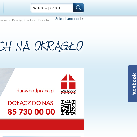
i
Select Language
▼
 Imieniny: Doroty, Kajetana, Donata