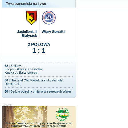
Trwa transmisja na żywo
Jagiellonia II
Wigry Suwałki
Białystok
2 POŁOWA
1 : 1
62
| Zmiany:
Kacper Głowicki za Gohlike
Kluska za Baranowicza
60
| Niestety! Olaf Pawelczyk strzela gola!
Remis! 1:1
60
| Będzie potrójna zmiana w szeregach Wigier