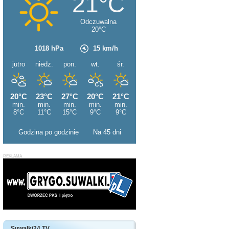
Godzina po godzinie
Na 45 dni
Suwałki24 TV