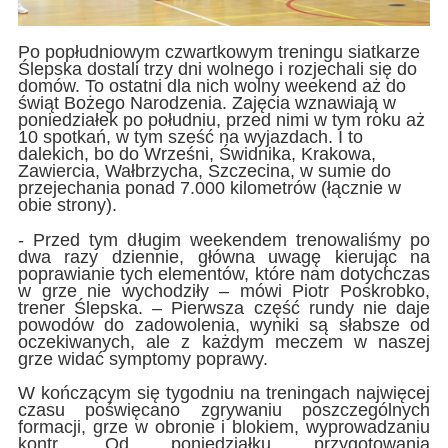
Po popłudniowym czwartkowym treningu siatkarze
Ślepska dostali trzy dni wolnego i rozjechali się do
domów. To ostatni dla nich wolny weekend aż do
świąt Bożego Narodzenia. Zajęcia wznawiają w
poniedziałek po południu, przed nimi w tym roku aż
10 spotkań, w tym sześć na wyjazdach. I to
dalekich, bo do Wrześni, Świdnika, Krakowa,
Zawiercia, Wałbrzycha, Szczecina, w sumie do
przejechania ponad 7.000 kilometrów (łącznie w
obie strony).
- Przed tym długim weekendem trenowaliśmy po
dwa razy dziennie, główna uwagę kierując na
poprawianie tych elementów, które nam dotychczas
w grze nie wychodziły – mówi Piotr Poskrobko,
trener Ślepska. – Pierwsza część rundy nie daje
powodów do zadowolenia, wyniki są słabsze od
oczekiwanych, ale z każdym meczem w naszej
grze widać symptomy poprawy.
W kończącym się tygodniu na treningach najwięcej
czasu poświęcano zgrywaniu poszczególnych
formacji, grze w obronie i blokiem, wyprowadzaniu
kontr. Od poniedziałku przygotowania