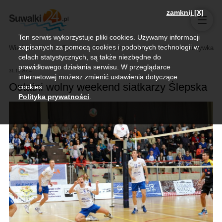
zamknij [X]
Ten serwis wykorzystuje pliki cookies. Używamy informacji
zapisanych za pomocą cookies i podobnych technologii w
Wiadomości
Sport
Biznes, rolnictwo
Kultura i rozrywka
celach statystycznych, są także niezbędne do
prawidłowego działania serwisu. W przeglądarce
31.10.2014
internetowej możesz zmienić ustawienia dotyczące
Ostatni wolny weekend siatkarzy Ślepska
cookies.
Polityka prywatności
.