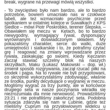
break, wygrane na przewagi mówią wszystko.
- To zwycięstwo było nam bardzo, ale to bardzo
potrzebne, bowiem umacniało nas w czołówce
tabeli, ale też wzmacniało psychicznie przed
spotkaniem w ostatniej kolejce w Suwałkach z KPS
Siedlce – mówi Piotr Poskrobko, terener Ślepska. –
Obawiałem się meczu w Kętach, bo to bardzo
niewygodny, wymagający rywal, dysponujący
wyrównanym i doświadczonym składem. My
pokazaliśmy charakter, serce do walki, duże
umiejętności i siatkarskie i to, że potrafimy czytać
grę i reagować na zmiany wprowadzane przez
rywala, zaskakując go swoimi. Kiedy Kęczanin
zaczął stawiać szczelny blok na naszych
skrzydłach, Maku (Łukasz Makowski – dop. wł.)
zmienił sposób rozgrywania, zaczął rzucać piłki na
środek i pajpa. Na to rywale nie byli przygotowani,
co skrzętnie wykorzystaliśmy zdobywając, właśnie
ze środka, punkty decydujące o wygranej w meczu.
Mogliśmy wygrać za trzy punkty, ale w końcówce
drugiego seta w nasze poczynania wkradła się
niezrozumiała dla mnie nerwowość. Prowadziliśmy
23:21 i nie potrafiliśmy zakończyć seta. Podobna
sytuacja zdarzyła się nam w Lubinie, gdzie też
mieliśmy Cuprum na przysłowiowym widelcu u