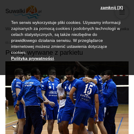
zamknij [X]
Ten serwis wykorzystuje pliki cookies. Używamy informacji
zapisanych za pomocą cookies i podobnych technologii w
Wiadomości
Sport
Biznes, rolnictwo
Kultura i rozrywka
celach statystycznych, są także niezbędne do
prawidłowego działania serwisu. W przeglądarce
03.12.2013
internetowej możesz zmienić ustawienia dotyczące
Punkty wyrwane z parkietu
cookies.
Polityka prywatności
.