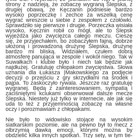
strony z nadzieją, że zobaczę wygraną Ślepska, z
drugiej obawą, że Kęczanin podniesie bardzo
wysoko poprzeczkę i zechce za wszelką cenę
wygrać wreszcie u siebie z zespołem z czołówki.
Sprawdziło się pierwsze i drugie. Porzeczka wisiała
wysoko, Kęcznin robił co mógł, ale to Ślepsk
wyjeżdża jako zwycięzca całego meczu. Cieszę
się, że przyjechałem, bo zobaczyłem fajną, dobrze
ułożoną i prowadzoną drużynę Ślepska, drużynę
bardzo mi bliską. Widziałem, czułem dobrą
atmosferę panująca w zespole i wokół niego. Tak w
Suwałkach i klubie było i niech tak będzie jak
najdłużej. Gratuluję chłopakom zwycięstwa. Słowa
uznania dla Łukasza |Makowskiego za podjęcie
decyzji o przejściu z gry skrzydłami na środek i
pajpa. To zaskoczyło rywala. Jeszcze raz gratuluję
wygranej. Będą z zainteresowaniem, sympatią i
zaciśniętymi kciukami obserwował dalsze mecze
Ślepska. Niestety już tylko w internecie, ale jak się
uda to też z przyjemnością zobaczę na własne
oczy i porozmawiam z chłopakami.
Nie było to widowisko stojące na wysokim
siatkarskim poziomie, ale na pewno był to mecz z
olbrzymią dawką emocji, którymi można by
obdzielić kilka innych spotkań. Trzy sety, w tym tie-