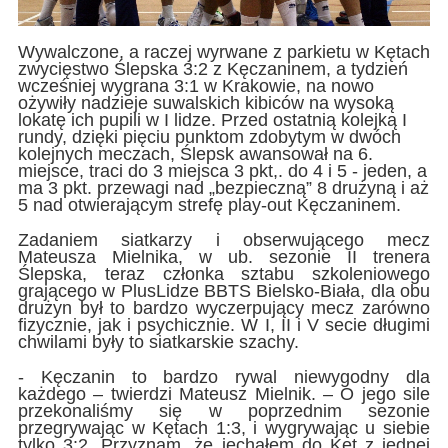
Wywalczone, a raczej wyrwane z parkietu w Kętach
zwycięstwo Ślepska 3:2 z Kęczaninem, a tydzień
wcześniej wygrana 3:1 w Krakowie, na nowo
ożywiły nadzieje suwalskich kibiców na wysoką
lokatę ich pupili w I lidze. Przed ostatnią kolejką I
rundy, dzięki pięciu punktom zdobytym w dwóch
kolejnych meczach, Ślepsk awansował na 6.
miejsce, traci do 3 miejsca 3 pkt,. do 4 i 5 - jeden, a
ma 3 pkt. przewagi nad „bezpieczną” 8 drużyną i aż
5 nad otwierającym strefę play-out Kęczaninem.
Zadaniem siatkarzy i obserwującego mecz
Mateusza Mielnika, w ub. sezonie II trenera
Ślepska, teraz członka sztabu szkoleniowego
grającego w PlusLidze BBTS Bielsko-Biała, dla obu
drużyn był to bardzo wyczerpujący mecz zarówno
fizycznie, jak i psychicznie. W I, II i V secie długimi
chwilami były to siatkarskie szachy.
- Kęczanin to bardzo rywal niewygodny dla
każdego – twierdzi Mateusz Mielnik. – O jego sile
przekonaliśmy się w poprzednim sezonie
przegrywając w Kętach 1:3, i wygrywając u siebie
tylko 3:2. Przyznam, że jechałem do Kęt z jednej