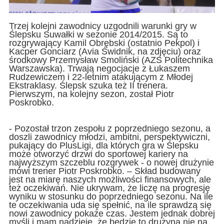
Trzej kolejni zawodnicy uzgodnili warunki gry w
Ślepsku Suwałki w sezonie 2014/2015. Są to
rozgrywający Kamil Obrębski (ostatnio Pekpol) i
Kacper Gonciarz (Avia Świdnik, na zdjęciu) oraz
środkowy Przemysław Smoliński (AZS Politechnika
Warszawska). Trwają negocjacje z Łukaszem
Rudzewiczem i 22-letnim atakującym z Młodej
Ekstraklasy. Ślepsk szuka też II trenera.
Pierwszym, na kolejny sezon, został Piotr
Poskrobko.
- Pozostał trzon zespołu z poprzedniego sezonu, a
doszli zawodnicy młodzi, ambitni, perspektywiczni,
pukający do PlusLigi, dla których gra w Ślepsku
może otworzyć drzwi do sportowej kariery na
najwyższym szczeblu rozgrywek - o nowej drużynie
mówi trener Piotr Poskrobko. – Skład budowany
jest na miarę naszych możliwości finansowych, ale
też oczekiwań. Nie ukrywam, że liczę na progresję
wyniku w stosunku do poprzedniego sezonu. Na ile
te oczekiwania uda się spełnić, na ile sprawdzą się
nowi zawodnicy pokaże czas. Jestem jednak dobrej
myśli i mam nadzieję, że będzie to drużyna nie na