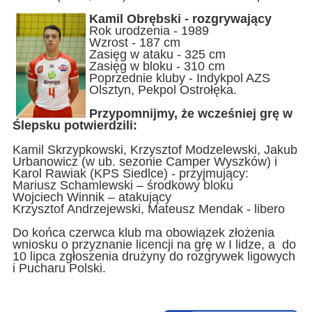
Kamil Obrębski - rozgrywający
Rok urodzenia - 1989
Wzrost - 187 cm
Zasięg w ataku - 325 cm
Zasięg w bloku - 310 cm
Poprzednie kluby - Indykpol AZS
Olsztyn, Pekpol Ostrołęka.
Przypomnijmy, że wcześniej grę w
Ślepsku potwierdzili:
Kamil Skrzypkowski, Krzysztof Modzelewski, Jakub
Urbanowicz (w ub. sezonie Camper Wyszków) i
Karol Rawiak (KPS Siedlce) - przyjmujący:
Mariusz Schamlewski – środkowy bloku
Wojciech Winnik – atakujący
Krzysztof Andrzejewski, Mateusz Mendak - libero
Do końca czerwca klub ma obowiązek złożenia
wniosku o przyznanie licencji na grę w I lidze, a do
10 lipca zgłoszenia drużyny do rozgrywek ligowych
i Pucharu Polski.