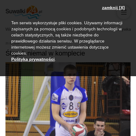
zamknij [X]
Ten serwis wykorzystuje pliki cookies. Używamy informacji
zapisanych za pomocą cookies i podobnych technologii w
Wiadomości
Sport
Biznes, rolnictwo
Kultura i rozrywka
celach statystycznych, są także niezbędne do
prawidłowego działania serwisu. W przeglądarce
20.06.2014
internetowej możesz zmienić ustawienia dotyczące
Ślepsk niemal w komplecie
cookies.
Polityka prywatności
.