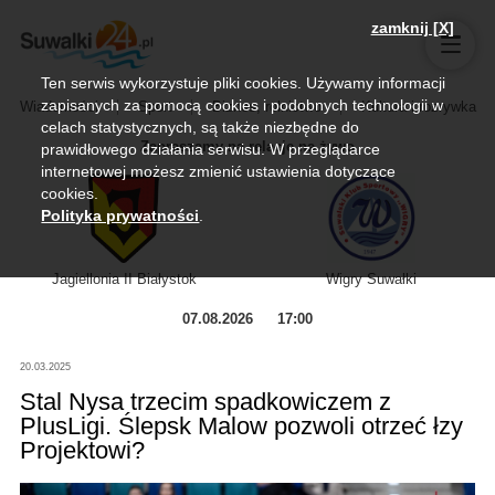
zamknij [X]
Ten serwis wykorzystuje pliki cookies. Używamy informacji
zapisanych za pomocą cookies i podobnych technologii w
Wiadomości
Sport
Biznes, rolnictwo
Kultura i rozrywka
celach statystycznych, są także niezbędne do
Zapraszamy na relację na żywo
prawidłowego działania serwisu. W przeglądarce
internetowej możesz zmienić ustawienia dotyczące
cookies.
Polityka prywatności
.
Jagiellonia II Białystok
Wigry Suwałki
07.08.2026
17:00
20.03.2025
Stal Nysa trzecim spadkowiczem z
PlusLigi. Ślepsk Malow pozwoli otrzeć łzy
Projektowi?