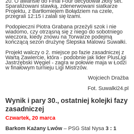
20. O awansie do Final Four decydował złoty set.
Sparaliżowani stawką, zdenerwowani siatkarze
Projektu, z Bartłomiejem Bołądziem na czele,
przegrali 12:15 i zalali się łzami.
Podopieczni Piotra Grabana przeżyli szok i nie
wiadomo, czy otrząsną się z niego do sobotniego
wieczora, kiedy znowu na Torwarze podejmą
kończącą sezon drużynę Ślepska Malowu Suwałki.
Projekt walczy o 2. miejsce po fazie zasadniczej z
Wartą Zawiercie, która - podobnie jak lider PlusLigi
Jastrzębski Węgiel - zagra w połowie maja w Łodzi
w finałowym turnieju Ligi Mistrzów.
Wojciech Drażba
Fot. Suwalki24.pl
Wynik i pary 30., ostatniej kolejki fazy
zasadniczej
Czwartek, 20 marca
Barkom Każany Lwów
– PSG Stal Nysa
3 : 1