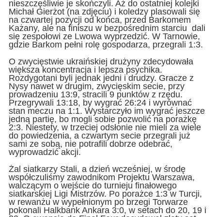
nieszczęśliwie je skończyli. Aż do ostatniej kolejki
Michał Gierżot (na zdjęciu) i koledzy plasowali się
na czwartej pozycji od końca, przed Barkomem
Każany, ale na finiszu w bezpośrednim starciu dali
się zespołowi ze Lwowa wyprzedzić. W Tarnowie,
gdzie Barkom pełni rolę gospodarza, przegrali 1:3.
O zwycięstwie ukraińskiej drużyny zdecydowała
większa koncentracja i lepsza psychika.
Rozdygotani byli jednak jedni i drudzy. Gracze z
Nysy nawet w drugim, zwycięskim secie, przy
prowadzeniu 13:9, stracili 9 punktów z rzędu.
Przegrywali 13:18, by wygrać 26:24 i wyrównać
stan meczu na 1:1. Wystarczyło im wygrać jeszcze
jedną partię, bo mogli sobie pozwolić na porażkę
2:3. Niestety, w trzeciej odsłonie nie mieli za wiele
do powiedzenia, a czwartym secie przegrali już
sami ze sobą, nie potrafili dobrze odebrać,
wyprowadzić akcji.
Żal siatkarzy Stali, a dzień wcześniej, w środę
współczuliśmy zawodnikom Projektu Warszawa,
walczącym o wejście do turnieju finałowego
siatkarskiej Ligi Mistrzów. Po porażce 1:3 w Turcji,
w rewanżu w wypełnionym po brzegi Torwarze
pokonali Halkbank Ankara 3:0, w setach do 20, 19 i