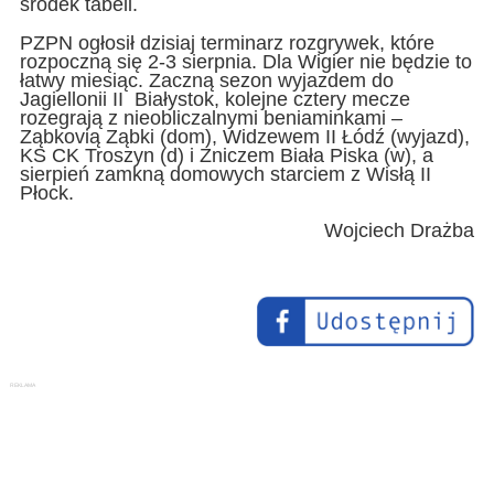
środek tabeli.
PZPN ogłosił dzisiaj terminarz rozgrywek, które
rozpoczną się 2-3 sierpnia. Dla Wigier nie będzie to
łatwy miesiąc. Zaczną sezon wyjazdem do
Jagiellonii II Białystok, kolejne cztery mecze
rozegrają z nieobliczalnymi beniaminkami –
Ząbkovią Ząbki (dom), Widzewem II Łódź (wyjazd),
KS CK Troszyn (d) i Zniczem Biała Piska (w), a
sierpień zamkną domowych starciem z Wisłą II
Płock.
Wojciech Drażba