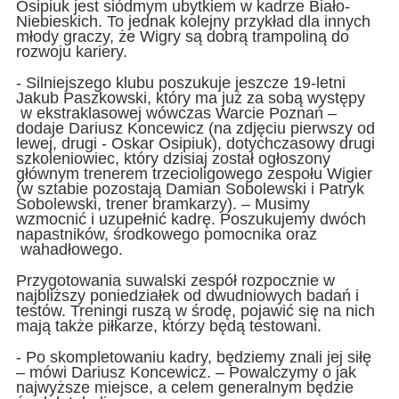
Osipiuk jest siódmym ubytkiem w kadrze Biało-
Niebieskich. To jednak kolejny przykład dla innych
młody graczy, że Wigry są dobrą trampoliną do
rozwoju kariery.
- Silniejszego klubu poszukuje jeszcze 19-letni
Jakub Paszkowski, który ma już za sobą występy
w ekstraklasowej wówczas Warcie Poznań –
dodaje Dariusz Koncewicz (na zdjęciu pierwszy od
lewej, drugi - Oskar Osipiuk), dotychczasowy drugi
szkoleniowiec, który dzisiaj został ogłoszony
głównym trenerem trzecioligowego zespołu Wigier
(w sztabie pozostają Damian Sobolewski i Patryk
Sobolewski, trener bramkarzy). – Musimy
wzmocnić i uzupełnić kadrę. Poszukujemy dwóch
napastników, środkowego pomocnika oraz
wahadłowego.
Przygotowania suwalski zespół rozpocznie w
najbliższy poniedziałek od dwudniowych badań i
testów. Treningi ruszą w środę, pojawić się na nich
mają także piłkarze, którzy będą testowani.
- Po skompletowaniu kadry, będziemy znali jej siłę
– mówi Dariusz Koncewicz. – Powalczymy o jak
najwyższe miejsce, a celem generalnym będzie