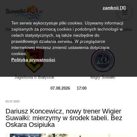
zamknij [X]
Ten serwis wykorzystuje pliki cookies. Używamy informacji
zapisanych za pomocą cookies i podobnych technologii w
Wiadomości
Sport
Biznes, rolnictwo
Kultura i rozrywka
celach statystycznych, są także niezbędne do
Zapraszamy na relację na żywo
prawidłowego działania serwisu. W przeglądarce
internetowej możesz zmienić ustawienia dotyczące
cookies.
Polityka prywatności
.
Jagiellonia II Białystok
Wigry Suwałki
07.08.2026
17:00
03.07.2025
Dariusz Koncewicz, nowy trener Wigier
Suwałki: mierzymy w środek tabeli. Bez
Oskara Osipiuka