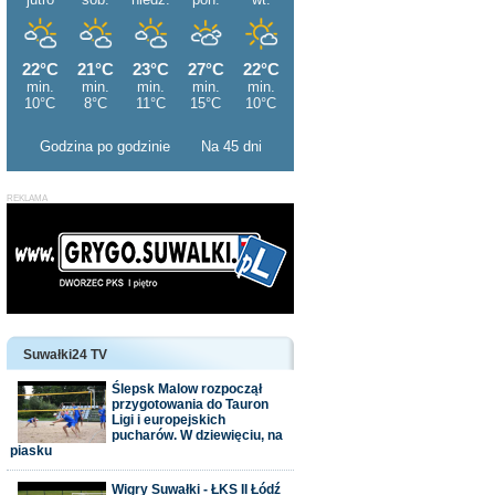
Godzina po godzinie
Na 45 dni
Suwałki24 TV
Ślepsk Malow rozpoczął
przygotowania do Tauron
Ligi i europejskich
pucharów. W dziewięciu, na
piasku
Wigry Suwałki - ŁKS II Łódź