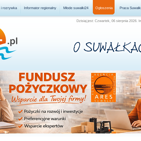
a i rozrywka
Informator regionalny
Młode suwałki24
Ogłoszenia
Praca Suwałk
Dzisiaj jest: Czwartek, 06 sierpnia 2026. 