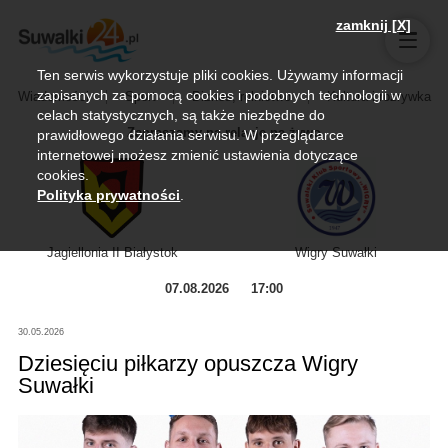
zamknij [X]
Ten serwis wykorzystuje pliki cookies. Używamy informacji
zapisanych za pomocą cookies i podobnych technologii w
Wiadomości
Sport
Biznes, rolnictwo
Kultura i rozrywka
celach statystycznych, są także niezbędne do
Zapraszamy na relację na żywo
prawidłowego działania serwisu. W przeglądarce
internetowej możesz zmienić ustawienia dotyczące
cookies.
Polityka prywatności
.
Jagiellonia II Białystok
Wigry Suwałki
07.08.2026
17:00
30.05.2026
Dziesięciu piłkarzy opuszcza Wigry
Suwałki