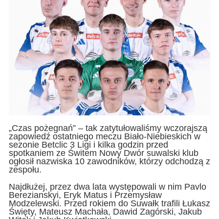
„Czas pożegnań” – tak zatytułowaliśmy wczorajszą
zapowiedź ostatniego meczu Biało-Niebieskich w
sezonie Betclic 3 Ligi i kilka godzin przed
spotkaniem ze Świtem Nowy Dwór suwalski klub
ogłosił nazwiska 10 zawodników, którzy odchodzą z
zespołu.
Najdłużej, przez dwa lata występowali w nim Pavlo
Berezianskyi, Eryk Matus i Przemysław
Modzelewski. Przed rokiem do Suwałk trafili Łukasz
Święty, Mateusz Machała, Dawid Zagórski, Jakub