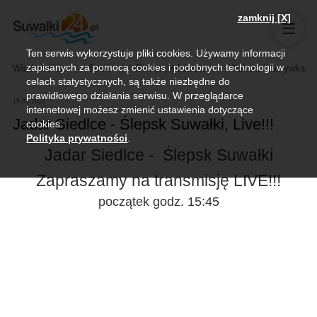
zamknij [X]
Ten serwis wykorzystuje pliki cookies. Używamy informacji
zapisanych za pomocą cookies i podobnych technologii w
Wiadomości
Sport
Biznes, rolnictwo
Kultura i rozrywka
celach statystycznych, są także niezbędne do
prawidłowego działania serwisu. W przeglądarce
19.01.2013
internetowej możesz zmienić ustawienia dotyczące
Jadar Siedlce - Ślepsk Suwałki, Live!!!
cookies.
Polityka prywatności
.
Jadar Siedlce - Ślepsk Suwałki
Zapraszamy na transmisję LIVE!!!
początek godz. 15:45