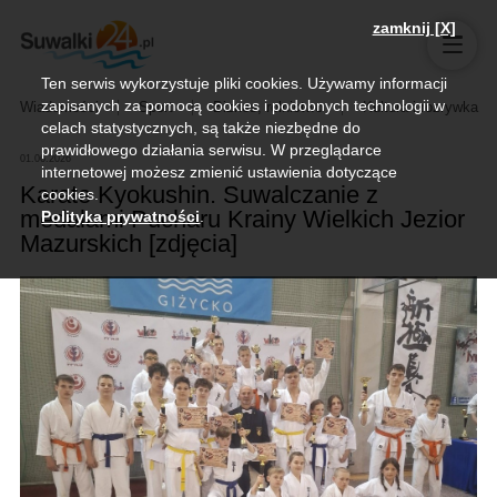
zamknij [X]
Ten serwis wykorzystuje pliki cookies. Używamy informacji
zapisanych za pomocą cookies i podobnych technologii w
Wiadomości
Sport
Biznes, rolnictwo
Kultura i rozrywka
celach statystycznych, są także niezbędne do
prawidłowego działania serwisu. W przeglądarce
01.06.2026
internetowej możesz zmienić ustawienia dotyczące
Karate Kyokushin. Suwalczanie z
cookies.
medalami Pucharu Krainy Wielkich Jezior
Polityka prywatności
.
Mazurskich [zdjęcia]