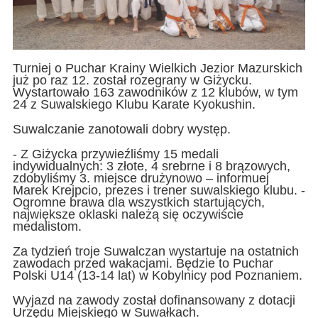
Turniej o Puchar Krainy Wielkich Jezior Mazurskich
już po raz 12. został rozegrany w Giżycku.
Wystartowało 163 zawodników z 12 klubów, w tym
24 z Suwalskiego Klubu Karate Kyokushin.
Suwalczanie zanotowali dobry występ.
- Z Giżycka przywieźliśmy 15 medali
indywidualnych: 3 złote, 4 srebrne i 8 brązowych,
zdobyliśmy 3. miejsce drużynowo – informuej
Marek Krejpcio, prezes i trener suwalskiego klubu. -
Ogromne brawa dla wszystkich startujących,
największe oklaski należą się oczywiście
medalistom.
Za tydzień troje Suwalczan wystartuje na ostatnich
zawodach przed wakacjami. Będzie to Puchar
Polski U14 (13-14 lat) w Kobylnicy pod Poznaniem.
Wyjazd na zawody został dofinansowany z dotacji
Urzędu Miejskiego w Suwałkach.