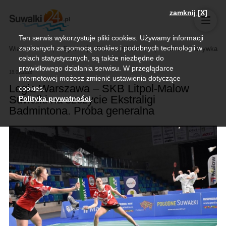
zamknij [X]
Ten serwis wykorzystuje pliki cookies. Używamy informacji
zapisanych za pomocą cookies i podobnych technologii w
Wiadomości
Sport
Biznes, rolnictwo
Kultura i rozrywka
celach statystycznych, są także niezbędne do
prawidłowego działania serwisu. W przeglądarce
18.05.2026
internetowej możesz zmienić ustawienia dotyczące
Legia Warszawa – SKB Litpol-Malow
cookies.
Suwałki na szczycie Ekstraligi
Polityka prywatności
.
Badmintona. Próba generalna