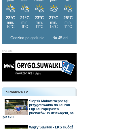
Godzina po godzinie
Na 45 dni
Suwałki24 TV
Ślepsk Malow rozpoczął
przygotowania do Tauron
Ligi i europejskich
pucharów. W dziewięciu, na
piasku
Wigry Suwałki - ŁKS II Łódź