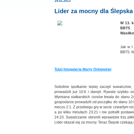
14.01.2013
Lider za mocny dla Ślepska
W 13. k
BBTS B
Wasilko
Jak w I 
BBTS. W
Tutaj fotogaleria Marty Orłowskiej
Sobotnie spotkanie lepiej zaczęli suwalcznie
prowadzili już 10:6 i stanęli. Rywale szybko o
Wymiana siatkarskich ciosów trwała do stanu 24
gospodarze prowadzili od początku do stanu 10:8.
meczu 2:1. Z przebiegu gry w secie czwartym nic
a po kilku minutach 23:21 i nie potrafił postawi
24:23. Suwalczanie obronili wprawdzie trzy piłk
Lider okazał się za mocny. Teraz Ślepsk czekaj