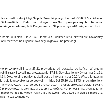
olejce siatkarskiej I ligi Ślepsk Suwałki przegrał w hali OSiR 1:3 z liderem
ielsko-Biała. Była to druga porażka podopiecznych Tomasza
wskiego we własnej hali. Po tym meczu Ślepsk utrzymał 8. miejsce w tabeli.
rundzie w Bielsku-Białej, tak i teraz w Suwałkach lepsi okazali się zawodnicy
 obu meczach nasi rywale dwa sety wygrywali na przewagi.
, którzy wygrywali I seta 25:21 prowadząc od początku do końca. W drugim
drobili straty i wyszli na prowadzenie 17:13. Suwalcznie wyrównali na 2:1:21.
:24. Dwa kolejne punkty zdobyli goście i wygrali seta 26:24. W sec ie trzecim
 I było to wszystko na co pozwolił im lider. Set 25:16 dla BBTS i prowadzenie w
 nie wskazywało na to, że będzie to set ostatni. Ślepsk prowadził bowiem 20:17,
ć przysłowiowej kropki nad „i”. Zrobili to goście, którzy wyszli na prowadzenie
i meczowe, ale na więcej rywale nie pozwolili. Set 28:26 dla BBTS i mecz 3:1.
ą dwa mecze wyjazdowe.