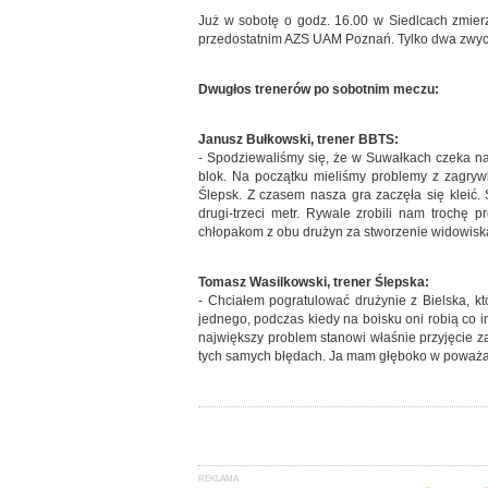
Już w sobotę o godz. 16.00 w Siedlcach zmier
przedostatnim AZS UAM Poznań. Tylko dwa zwy
Dwugłos trenerów po sobotnim meczu:
Janusz Bułkowski, trener BBTS:
- Spodziewaliśmy się, że w Suwałkach czeka n
blok. Na początku mieliśmy problemy z zagrywką
Ślepsk. Z czasem nasza gra zaczęła się kleić. 
drugi-trzeci metr. Rywale zrobili nam trochę 
chłopakom z obu drużyn za stworzenie widowiska
Tomasz Wasilkowski, trener Ślepska:
- Chciałem pogratulować drużynie z Bielska, 
jednego, podczas kiedy na boisku oni robią co 
największy problem stanowi właśnie przyjęcie z
tych samych błędach. Ja mam głęboko w poważan