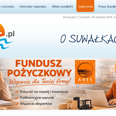
a i rozrywka
Informator regionalny
Młode suwałki24
Ogłoszenia
Praca Suwałk
Dzisiaj jest: Czwartek, 06 sierpnia 2026. 