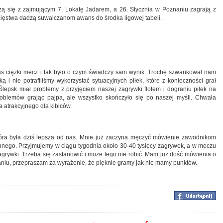
zą się z zajmującym 7. Lokatę Jadarem, a 26. Stycznia w Poznaniu zagrają z
cięstwa dadzą suwalczanom awans do środka ligowej tabeli.
as ciężki mecz i tak było o czym świadczy sam wynik. Trochę szwankował nam
 i nie potrafiliśmy wykorzystać sytuacyjnych piłek, które z konieczności grał
Ślepsk miał problemy z przyjęciem naszej zagrywki flotem i dograniu piłek na
problemów grając pajpa, ale wszystko skończyło się po naszej myśli. Chwała
 atrakcyjnego dla kibiców.
która była dziś lepsza od nas. Mnie już zaczyna męczyć mówienie zawodnikom
innego. Przyjmujemy w ciągu tygodnia około 30-40 tysięcy zagrywek, a w meczu
agrywki. Trzeba się zastanowić i może tego nie robić. Mam już dość mówienia o
iu, przepraszam za wyrażenie, że pięknie gramy jak nie mamy punktów.