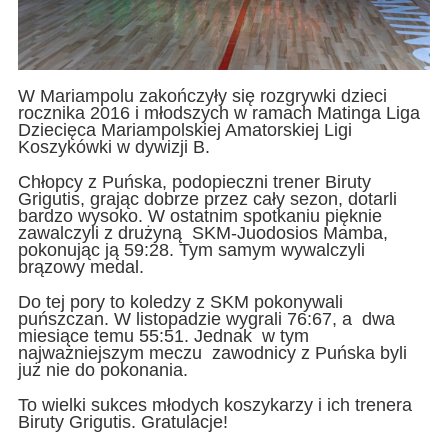
W Mariampolu zakończyły się rozgrywki dzieci
rocznika 2016 i młodszych w ramach Matinga Liga
Dziecięca Mariampolskiej Amatorskiej Ligi
Koszykówki w dywizji B.
Chłopcy z Puńska, podopieczni trener Biruty
Grigutis, grając dobrze przez cały sezon, dotarli
bardzo wysoko. W ostatnim spotkaniu pięknie
zawalczyli z drużyną SKM-Juodosios Mamba,
pokonując ją 59:28. Tym samym wywalczyli
brązowy medal.
Do tej pory to koledzy z SKM pokonywali
puńszczan. W listopadzie wygrali 76:67, a dwa
miesiące temu 55:51. Jednak w tym
najważniejszym meczu zawodnicy z Puńska byli
już nie do pokonania.
To wielki sukces młodych koszykarzy i ich trenera
Biruty Grigutis. Gratulacje!