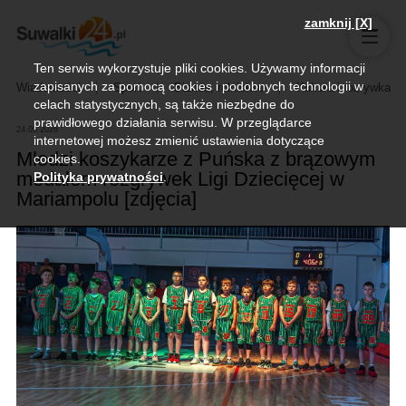
zamknij [X]
Ten serwis wykorzystuje pliki cookies. Używamy informacji
zapisanych za pomocą cookies i podobnych technologii w
Wiadomości
Sport
Biznes, rolnictwo
Kultura i rozrywka
celach statystycznych, są także niezbędne do
prawidłowego działania serwisu. W przeglądarce
24.05.2026
internetowej możesz zmienić ustawienia dotyczące
Młodzi koszykarze z Puńska z brązowym
cookies.
medalem rozgrywek Ligi Dziecięcej w
Polityka prywatności
.
Mariampolu [zdjęcia]