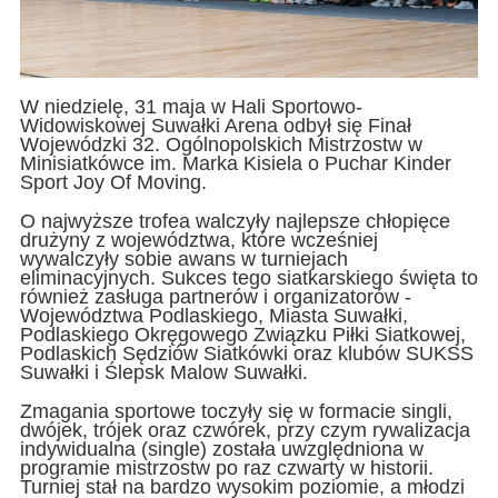
W niedzielę, 31 maja w Hali Sportowo-
Widowiskowej Suwałki Arena odbył się Finał
Wojewódzki 32. Ogólnopolskich Mistrzostw w
Minisiatkówce im. Marka Kisiela o Puchar Kinder
Sport Joy Of Moving.
O najwyższe trofea walczyły najlepsze chłopięce
drużyny z województwa, które wcześniej
wywalczyły sobie awans w turniejach
eliminacyjnych. Sukces tego siatkarskiego święta to
również zasługa partnerów i organizatorów -
Województwa Podlaskiego, Miasta Suwałki,
Podlaskiego Okręgowego Związku Piłki Siatkowej,
Podlaskich Sędziów Siatkówki oraz klubów SUKSS
Suwałki i Ślepsk Malow Suwałki.
Zmagania sportowe toczyły się w formacie singli,
dwójek, trójek oraz czwórek, przy czym rywalizacja
indywidualna (single) została uwzględniona w
programie mistrzostw po raz czwarty w historii.
Turniej stał na bardzo wysokim poziomie, a młodzi