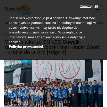
zamknij [X]
Ten serwis wykorzystuje pliki cookies. Używamy informacji
zapisanych za pomocą cookies i podobnych technologii w
Wiadomości
Sport
Biznes, rolnictwo
Kultura i rozrywka
celach statystycznych, są także niezbędne do
prawidłowego działania serwisu. W przeglądarce
31.05.2026
internetowej możesz zmienić ustawienia dotyczące
Młodzi siatkarze SUKSS Suwałki
cookies.
zawojowali wojewódzki finał Kinder Sport.
Polityka prywatności
.
Tłumnie do Gliwic [zdjęcia]