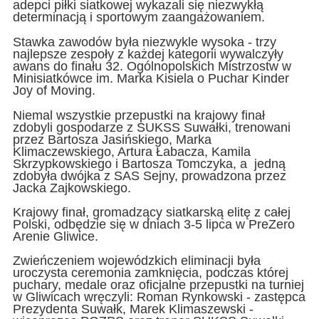
adepci piłki siatkowej wykazali się niezwykłą
determinacją i sportowym zaangażowaniem.
Stawka zawodów była niezwykle wysoka - trzy
najlepsze zespoły z każdej kategorii wywalczyły
awans do finału 32. Ogólnopolskich Mistrzostw w
Minisiatkówce im. Marka Kisiela o Puchar Kinder
Joy of Moving.
Niemal wszystkie przepustki na krajowy finał
zdobyli gospodarze z SUKSS Suwałki, trenowani
przez Bartosza Jasińskiego, Marka
Klimaczewskiego, Artura Łabacza, Kamila
Skrzypkowskiego i Bartosza Tomczyka, a jedną
zdobyła dwójka z SAS Sejny, prowadzona przez
Jacka Zajkowskiego.
Krajowy finał, gromadzący siatkarską elitę z całej
Polski, odbędzie się w dniach 3-5 lipca w PreZero
Arenie Gliwice.
Zwieńczeniem wojewódzkich eliminacji była
uroczysta ceremonia zamknięcia, podczas której
puchary, medale oraz oficjalne przepustki na turniej
w Gliwicach wręczyli: Roman Rynkowski - zastępca
Prezydenta Suwałk, Marek Klimaszewski -