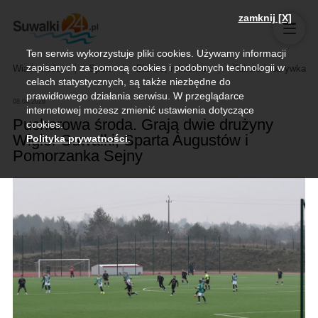
zamknij [X]
Ten serwis wykorzystuje pliki cookies. Używamy informacji
zapisanych za pomocą cookies i podobnych technologii w
Wiadomości
Sport
Biznes, rolnictwo
Kultura i rozrywka
celach statystycznych, są także niezbędne do
prawidłowego działania serwisu. W przeglądarce
08.04.2026
internetowej możesz zmienić ustawienia dotyczące
Pucharowa środa. Grają dwie drużyny
cookies.
Wigier Suwałki, Sparta Augustów i
Polityka prywatności
.
Pomorzanka Sejny