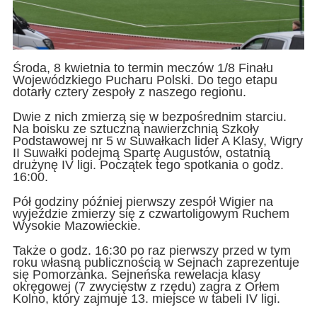
Środa, 8 kwietnia to termin meczów 1/8 Finału
Wojewódzkiego Pucharu Polski. Do tego etapu
dotarły cztery zespoły z naszego regionu.
Dwie z nich zmierzą się w bezpośrednim starciu.
Na boisku ze sztuczną nawierzchnią Szkoły
Podstawowej nr 5 w Suwałkach lider A Klasy, Wigry
II Suwałki podejmą Spartę Augustów, ostatnią
drużynę IV ligi. Początek tego spotkania o godz.
16:00.
Pół godziny później pierwszy zespół Wigier na
wyjeździe zmierzy się z czwartoligowym Ruchem
Wysokie Mazowieckie.
Także o godz. 16:30 po raz pierwszy przed w tym
roku własną publicznością w Sejnach zaprezentuje
się Pomorzanka. Sejneńska rewelacja klasy
okręgowej (7 zwycięstw z rzędu) zagra z Orłem
Kolno, który zajmuje 13. miejsce w tabeli IV ligi.