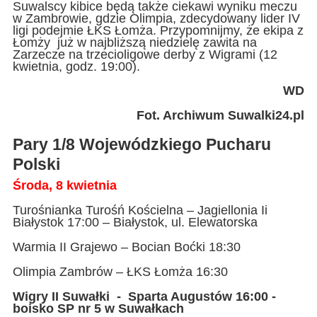
Suwalscy kibice będą także ciekawi wyniku meczu
w Zambrowie, gdzie Olimpia, zdecydowany lider IV
ligi podejmie ŁKS Łomża. Przypomnijmy, że ekipa z
Łomży już w najbliższą niedzielę zawita na
Zarzecze na trzecioligowe derby z Wigrami (12
kwietnia, godz. 19:00).
WD
Fot. Archiwum Suwalki24.pl
Pary 1/8 Wojewódzkiego Pucharu
Polski
Środa, 8 kwietnia
Turośnianka Turośń Kościelna – Jagiellonia Ii
Białystok 17:00 – Białystok, ul. Elewatorska
Warmia II Grajewo – Bocian Boćki 18:30
Olimpia Zambrów – ŁKS Łomża 16:30
Wigry II Suwałki - Sparta Augustów 16:00 -
boisko SP nr 5 w Suwałkach