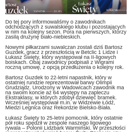
Do tej pory informowaliśmy o zawodnikach
odchodzących z suwalskiego klubu i pozostających
w nim na kolejny sezon. Pora na pierwszych, którzy
zasilą drużynę biało-niebieskich.
Nowymi piłkarzami suwalczan zostali dziś Bartosz
Guzdek, gracz z przeszłością w Betclic 1 Lidze i
Łukasz Święty, który występował na II-ligowych
boiskach. Obaj zawodnicy podpisali z Wigrami
roczną umowę, z opcją przedłużenia o kolejny rok.
Bartosz Guzdek
to 22-letni napastnik, który w
ostatniej rundzie reprezentował barwy Olimpii
Grudziądz. Urodzony w Wadowicach zawodnik ma
na swoim koncie aż 64 występy na zapleczu
Ekstraklasy, w których zdobył dziewięć bramek.
Wcześniej występował m.in. w Widzewie Łódź,
Miedzi Legnica oraz Rekordzie Bielsko-Biała.
Łukasz Święty
to 25-letni pomocnik, który ostatnie
pół roku spędził w zespole naszego ligowego
rywala – Polonii Lidzbark Warmiński. W przeszłości