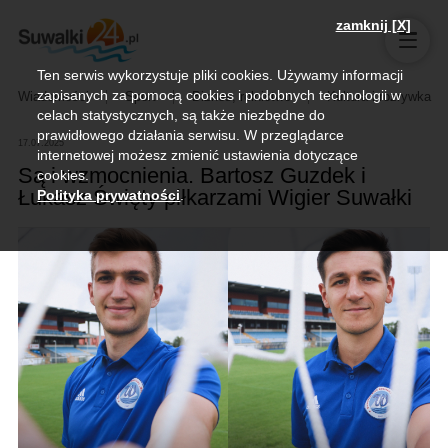
zamknij [X]
Ten serwis wykorzystuje pliki cookies. Używamy informacji
zapisanych za pomocą cookies i podobnych technologii w
Wiadomości
Sport
Biznes, rolnictwo
Kultura i rozrywka
celach statystycznych, są także niezbędne do
prawidłowego działania serwisu. W przeglądarce
17.07.2025
internetowej możesz zmienić ustawienia dotyczące
Są i wzmocnienia. Bartosz Guzdek i
cookies.
Łukasz Święty piłkarzami Wigier Suwałki
Polityka prywatności
.