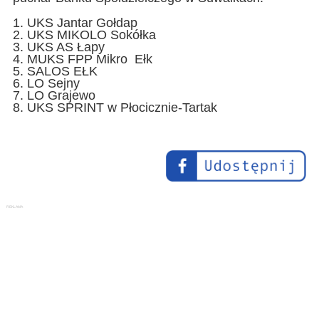
1. UKS Jantar Gołdap
2. UKS MIKOLO Sokółka
3. UKS AS Łapy
4. MUKS FPP Mikro Ełk
5. SALOS EŁK
6. LO Sejny
7. LO Grajewo
8. UKS SPRINT w Płocicznie-Tartak