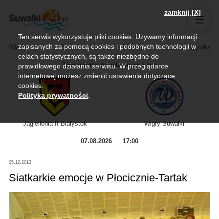
zamknij [X]
Ten serwis wykorzystuje pliki cookies. Używamy informacji
zapisanych za pomocą cookies i podobnych technologii w
Wiadomości
Sport
Biznes, rolnictwo
Kultura i rozrywka
celach statystycznych, są także niezbędne do
Zapraszamy na relację na żywo
prawidłowego działania serwisu. W przeglądarce
internetowej możesz zmienić ustawienia dotyczące
cookies.
Polityka prywatności
.
Jagiellonia II Białystok
Wigry Suwałki
07.08.2026
17:00
05.12.2013
Siatkarkie emocje w Płocicznie-Tartak