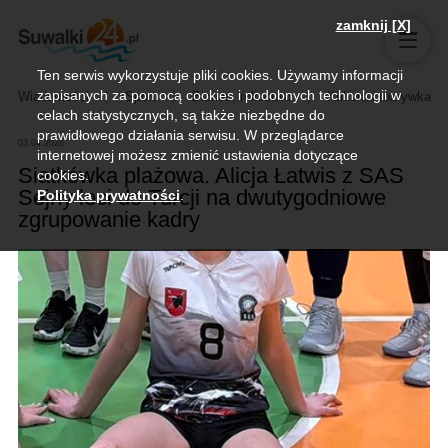
zamknij [X]
Ten serwis wykorzystuje pliki cookies. Używamy informacji
zapisanych za pomocą cookies i podobnych technologii w
Wiadomości
Sport
Biznes, rolnictwo
Kultura i rozrywka
celach statystycznych, są także niezbędne do
prawidłowego działania serwisu. W przeglądarce
03.04.2026
internetowej możesz zmienić ustawienia dotyczące
Siatkówka plażowa. Alicja Łatwis z SAS
cookies.
Sejny leci do Turcji na dwutygodniowe
Polityka prywatności
.
zgrupowanie kadry