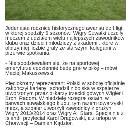
Jedenastą rocznicę historycznego awansu do I ligi,
w której spędziły 6 sezonów, Wigry Suwałki uczciły
meczem z udziałem wielu najlepszych zawodników
klubu oraz dzieci i młodzieży z akademii, które w
olbrzymiej liczbie grały ze starszymi kolegami w
przerwie spotkania.
- Nie spodziewałem się, że na sportowej
emeryturze codziennie będę grał w piłkę – mówi
Maciej Makuszewski.
Pięciokrotny reprezentant Polski w sobotę oficjalnie
zakończył karierę i schodził z boiska w szpalerze
utworzonym przez piłkarzy trzecioligowych Wigier i
Broni Radom. W niedzielę rozegrał ostatni w
barwach suwalskiego klubu, tym razem towarzyski
mecz, a szpaler utworzyli zawodnicy z drużyn
Wigry 2013/2014 oraz Wigry All Stars. Specjalnie z
Islandii przyleciał Karol Drągowski, a z urlopu w
Chorwacji – Damian Kądzior.