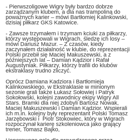
- Pierwszoligowe Wigry były bardzo dobrze
zarządzanym klubem, a dla nas trampoliną do
poważnych karier – mówi Bartłomiej Kalinkowski,
dzisiaj piłkarz GKS Katowice.
- Zawsze trzymałem i trzymam kciuki za piłkarzy,
którzy występowali w Wigrach, śledzę ich losy –
mówi Dariusz Mazur. – Z czasów, kiedy
zaczynałem działalność w klubie, do reprezentacji
Polski przebił się Maciej Makuszewski, a z
późniejszych lat – Damian Kądzior i Rafał
Augustyniak. Piłkarzy, którzy trafili do klubów
ekstraklasy trudno zliczyć.
Oprócz Damiana Kadziora i Bartłomieja
Kalinkowskiego, w Ekstraklasie w minionym
sezonie grali także Łukasz Sołowiej i Patryk
Sokołowski, kolejni zawodnicy ekipy Wigry All
Stars. Bramki dla niej zdobyli Bartosz Nowak,
Maciej Makuszewski i Damian Kądzior. Wspierali
ich m.in. kolejny były reprezentant Polski Tomasz
Jarzębowski i Piotr Stokowiec, który w Wigrach
rozpoczynał karierę szkoleniowca jako grający
trener, Tomasz Bajko,