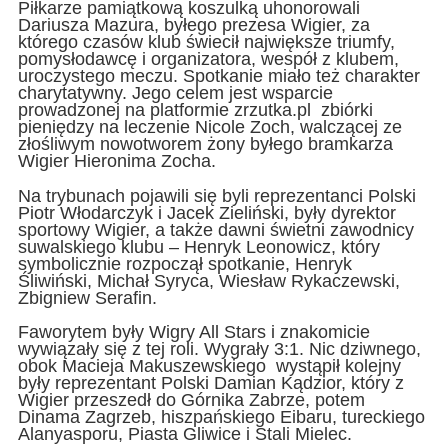
Piłkarze pamiątkową koszulką uhonorowali
Dariusza Mazura, byłego prezesa Wigier, za
którego czasów klub świecił największe triumfy,
pomysłodawcę i organizatora, wespół z klubem,
uroczystego meczu. Spotkanie miało też charakter
charytatywny. Jego celem jest wsparcie
prowadzonej na platformie zrzutka.pl zbiórki
pieniędzy na leczenie Nicole Zoch, walczącej ze
złośliwym nowotworem żony byłego bramkarza
Wigier Hieronima Zocha.
Na trybunach pojawili się byli reprezentanci Polski
Piotr Włodarczyk i Jacek Zieliński, były dyrektor
sportowy Wigier, a także dawni świetni zawodnicy
suwalskiego klubu – Henryk Leonowicz, który
symbolicznie rozpoczął spotkanie, Henryk
Śliwiński, Michał Syryca, Wiesław Rykaczewski,
Zbigniew Serafin.
Faworytem były Wigry All Stars i znakomicie
wywiązały się z tej roli. Wygrały 3:1. Nic dziwnego,
obok Macieja Makuszewskiego wystąpił kolejny
były reprezentant Polski Damian Kądzior, który z
Wigier przeszedł do Górnika Zabrze, potem
Dinama Zagrzeb, hiszpańskiego Eibaru, tureckiego
Alanyasporu, Piasta Gliwice i Stali Mielec.