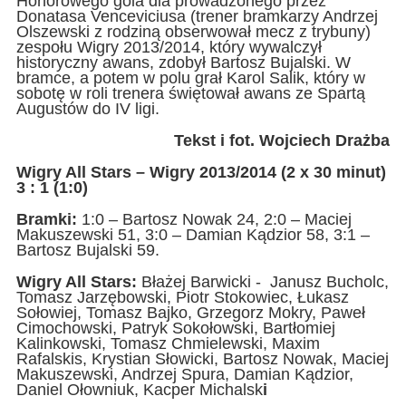
Honorowego gola dla prowadzonego przez
Donatasa Venceviciusa (trener bramkarzy Andrzej
Olszewski z rodziną obserwował mecz z trybuny)
zespołu Wigry 2013/2014, który wywalczył
historyczny awans, zdobył Bartosz Bujalski. W
bramce, a potem w polu grał Karol Salik, który w
sobotę w roli trenera świętował awans ze Spartą
Augustów do IV ligi.
Tekst i fot. Wojciech Drażba
Wigry All Stars – Wigry 2013/2014 (2 x 30 minut)
3 : 1 (1:0)
Bramki:
1:0 – Bartosz Nowak 24, 2:0 – Maciej
Makuszewski 51, 3:0 – Damian Kądzior 58, 3:1 –
Bartosz Bujalski 59.
Wigry All Stars:
Błażej Barwicki - Janusz Bucholc,
Tomasz Jarzębowski, Piotr Stokowiec, Łukasz
Sołowiej, Tomasz Bajko, Grzegorz Mokry, Paweł
Cimochowski, Patryk Sokołowski, Bartłomiej
Kalinkowski, Tomasz Chmielewski, Maxim
Rafalskis, Krystian Słowicki, Bartosz Nowak, Maciej
Makuszewski, Andrzej Spura, Damian Kądzior,
Daniel Ołowniuk, Kacper Michalsk
i