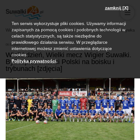
zamknij [X]
Ten serwis wykorzystuje pliki cookies. Używamy informacji
zapisanych za pomocą cookies i podobnych technologii w
Wiadomości
Sport
Biznes, rolnictwo
Kultura i rozrywka
celach statystycznych, są także niezbędne do
prawidłowego działania serwisu. W przeglądarce
08.06.2025
internetowej możesz zmienić ustawienia dotyczące
Wielki dzień, Wielki mecz Wigier Suwałki.
cookies.
Byli reprezentanci Polski na boisku i
Polityka prywatności
.
trybunach [zdjęcia]