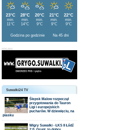
Godzina po godzinie
Na 45 dni
Suwałki24 TV
Ślepsk Malow rozpoczął
przygotowania do Tauron
Ligi i europejskich
pucharów. W dziewięciu, na
piasku
Wigry Suwałki - ŁKS II Łódź
2:0. Grunt, to dobry