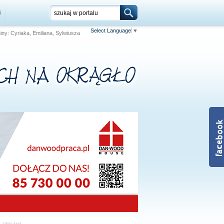
i
Select Language
▼
niny: Cyriaka, Emiliana, Sylwiusza