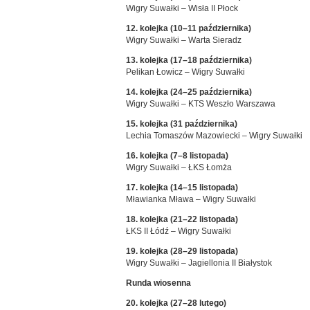
Wigry Suwałki – Wisła II Płock
12. kolejka (10–11 października)
Wigry Suwałki – Warta Sieradz
13. kolejka (17–18 października)
Pelikan Łowicz – Wigry Suwałki
14. kolejka (24–25 października)
Wigry Suwałki – KTS Weszło Warszawa
15. kolejka (31 października)
Lechia Tomaszów Mazowiecki – Wigry Suwałki
16. kolejka (7–8 listopada)
Wigry Suwałki – ŁKS Łomża
17. kolejka (14–15 listopada)
Mławianka Mława – Wigry Suwałki
18. kolejka (21–22 listopada)
ŁKS II Łódź – Wigry Suwałki
19. kolejka (28–29 listopada)
Wigry Suwałki – Jagiellonia II Białystok
Runda wiosenna
20. kolejka (27–28 lutego)