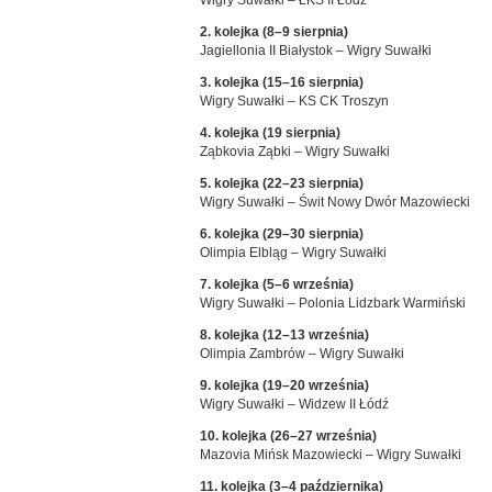
Wigry Suwałki – ŁKS II Łódź
2. kolejka (8–9 sierpnia)
Jagiellonia II Białystok – Wigry Suwałki
3. kolejka (15–16 sierpnia)
Wigry Suwałki – KS CK Troszyn
4. kolejka (19 sierpnia)
Ząbkovia Ząbki – Wigry Suwałki
5. kolejka (22–23 sierpnia)
Wigry Suwałki – Świt Nowy Dwór Mazowiecki
6. kolejka (29–30 sierpnia)
Olimpia Elbląg – Wigry Suwałki
7. kolejka (5–6 września)
Wigry Suwałki – Polonia Lidzbark Warmiński
8. kolejka (12–13 września)
Olimpia Zambrów – Wigry Suwałki
9. kolejka (19–20 września)
Wigry Suwałki – Widzew II Łódź
10. kolejka (26–27 września)
Mazovia Mińsk Mazowiecki – Wigry Suwałki
11. kolejka (3–4 października)