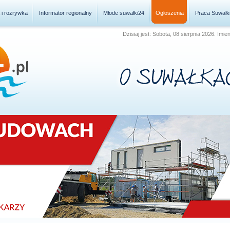
a i rozrywka
Informator regionalny
Młode suwałki24
Ogłoszenia
Praca Suwałk
Dzisiaj jest: Sobota, 08 sierpnia 2026. Imie